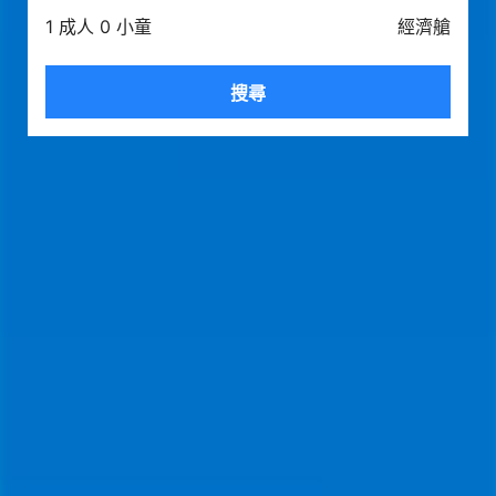
1 成人 0 小童
經濟艙
搜尋