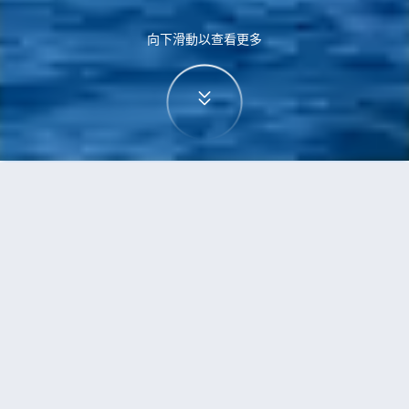
向下滑動以查看更多
首頁
機票
泗水到多倫多的機票
搜尋由泗水飛往多倫多的廉價航班
單程
來回
SUB
YTO
3h5min
13:00
14:00
直飛
檢查價格