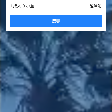
1 成人 0 小童
經濟艙
搜尋