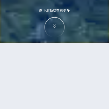
向下滑動以查看更多
首頁
機票
泗水到三藩市的機票
搜尋由泗水飛往三藩市的廉價航班
單程
來回
SUB
SFO
3h5min
13:00
14:00
直飛
檢查價格