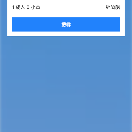
1 成人 0 小童
經濟艙
搜尋