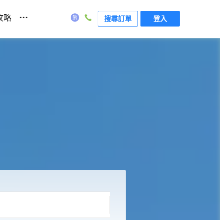
...
攻略
搜尋訂單
登入