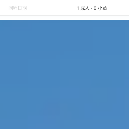
-
回程日期
1 成人 · 0 小童