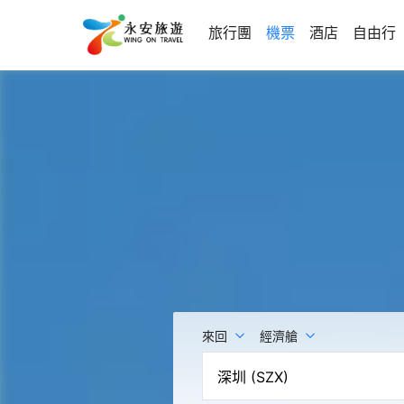
旅行團
機票
酒店
自由行
來回
經濟艙