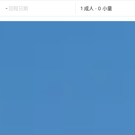
-
回程日期
1 成人 · 0 小童