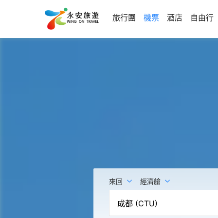
旅行團
機票
酒店
自由行
來回
經濟艙