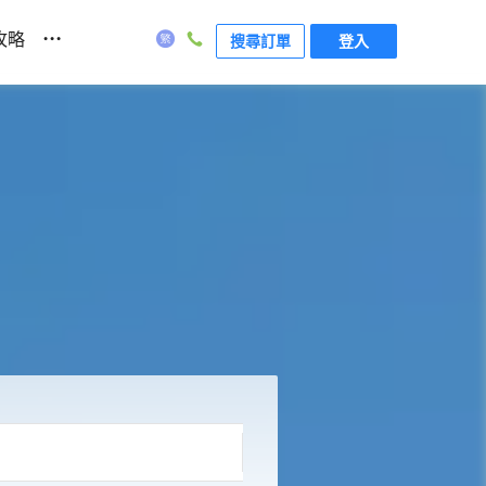
...
攻略
搜尋訂單
登入