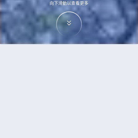
向下滑動以查看更多
首頁
機票
成都到大阪的機票
搜尋由成都飛往大阪的廉價航班，單程票價低至
HKD1,491
單程
來回
TFU
KIX
HKD1,491
6h50min
21:00
07:55
轉機