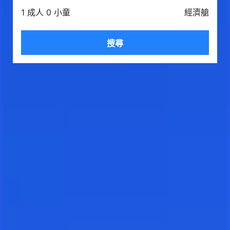
1 成人 0 小童
經濟艙
搜尋