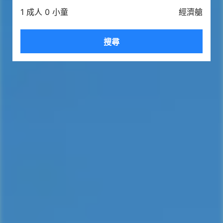
1 成人 0 小童
經濟艙
搜尋