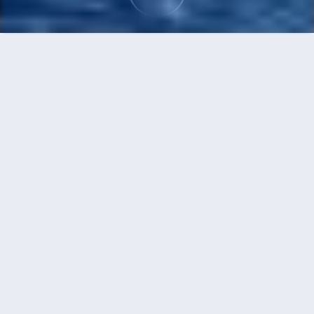
首頁
機票
首爾到台中的機票
搜尋由首爾飛往台中的廉價航班，單程票價低至
HKD550
單程
來回
ICN
RMQ
HKD550
2h45min
07:55
09:40
直飛
搜尋
首爾 - 台中 | 08月20日 | 真航空
ICN
RMQ