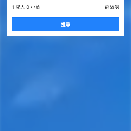
1 成人 0 小童
經濟艙
搜尋