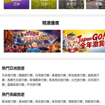
日本
日本
肯尼亞
韓國
精選優惠
熱門亞洲旅遊
日本旅行團
|
韓國旅行團
|
台灣旅行團
|
泰國旅行團
|
新加坡旅行團
|
越南旅行
團
|
馬爾代夫旅行團
|
柬埔寨旅行團
|
馬來西亞旅行團
|
沙巴旅行團
|
印尼旅行
團
|
富國島旅行團
|
不丹旅行團
熱門長線旅遊
歐洲旅行團
|
澳洲旅行團
|
埃及旅行團
|
南非旅行團
|
東歐旅行團
|
西歐旅行團
|