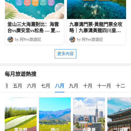
釜山三大海灘對比：海雲
九寨溝門票·黃龍門票全攻
台vs廣安里vs松島 — 夏日
略｜九寨溝黃龍四川皇牌
玩法全攻略
深度6天團
by 阿Pen旅遊記
by 阿Pen旅遊記
更多內容
每月旅遊熱搜
四月
五月
六月
七月
八月
九月
十月
十一月
十二月
富良野
岡山
內羅畢
首爾