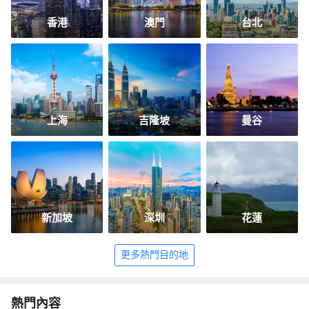
香港
澳門
台北
上海
吉隆坡
曼谷
新加坡
深圳
花蓮
更多熱門目的地
熱門內容