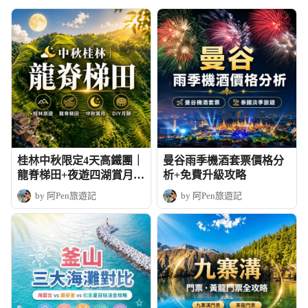
桂林中秋限定4天高鐵團｜
曼谷雨季機酒套票價格分
龍脊梯田+夜遊四湖賞月+
析+免費升級攻略
DIY月餅
by 阿Pen旅遊記
by 阿Pen旅遊記