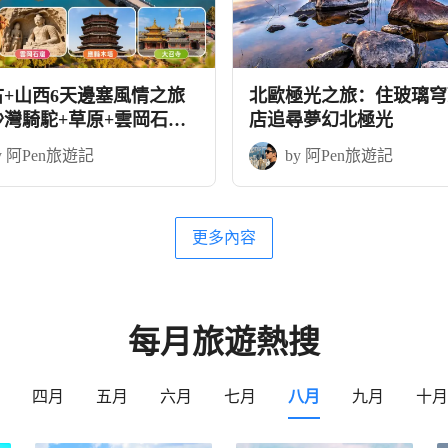
古+山西6天邊塞風情之旅
北歐極光之旅：住玻璃穹
沙灣騎駝+草原+雲岡石窟
店追尋夢幻北極光
木塔
y 阿Pen旅遊記
by 阿Pen旅遊記
更多內容
每月旅遊熱搜
四月
五月
六月
七月
八月
九月
十月