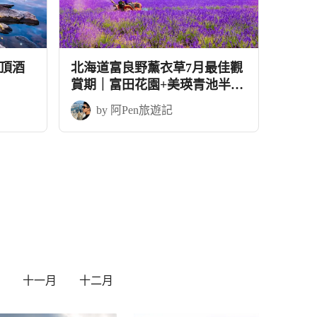
頂酒
北海道富良野薰衣草7月最佳觀
賞期｜富田花園+美瑛青池半自
由行5天
by 阿Pen旅遊記
十一月
十二月