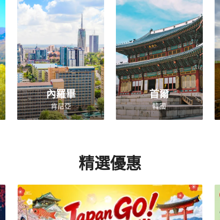
內羅畢
首爾
肯尼亞
韓國
精選優惠