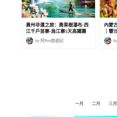
貴州非遺之旅：黃果樹瀑布·西
內蒙
江千戶苗寨·烏江寨5天高鐵團
｜響
+應縣
by 阿Pen旅遊記
b
一月
二月
三月