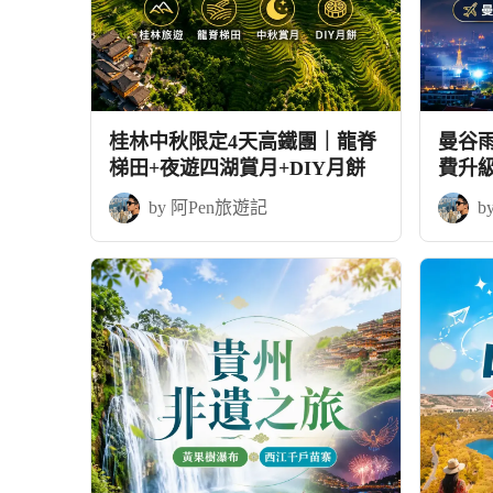
桂林中秋限定4天高鐵團｜龍脊
曼谷
梯田+夜遊四湖賞月+DIY月餅
費升
by 阿Pen旅遊記
b