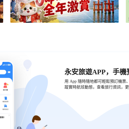
永安旅遊APP，手
用 App 隨時隨地都可輕鬆預訂機
蹤實時航班動態，查看旅行資訊，更