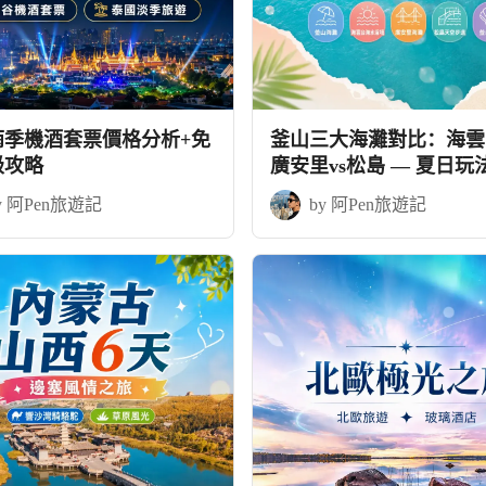
雨季機酒套票價格分析+免
釜山三大海灘對比：海雲台
級攻略
廣安里vs松島 — 夏日玩
略
y 阿Pen旅遊記
by 阿Pen旅遊記