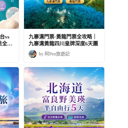
vs
九寨溝門票·黃龍門票全攻略｜
法全攻
九寨溝黃龍四川皇牌深度6天團
by 阿Pen旅遊記