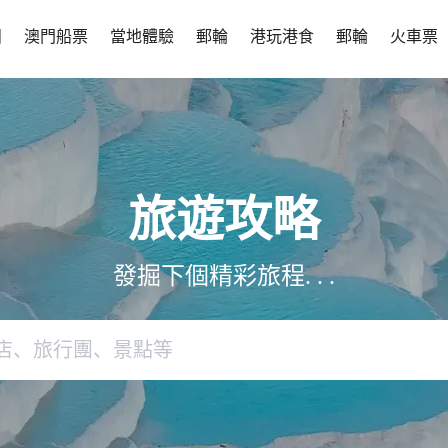
團
澳門船票
當地體驗
郵輪
港玩港食
郵輪
火車票
旅遊攻略
發掘下個精彩旅程. . .