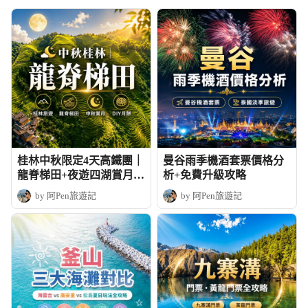
桂林中秋限定4天高鐵團｜
曼谷雨季機酒套票價格分
龍脊梯田+夜遊四湖賞月+
析+免費升級攻略
DIY月餅
by 阿Pen旅遊記
by 阿Pen旅遊記