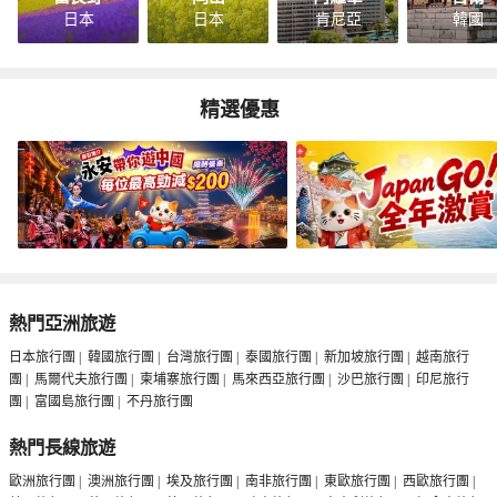
日本
日本
肯尼亞
韓國
精選優惠
熱門亞洲旅遊
日本旅行團
|
韓國旅行團
|
台灣旅行團
|
泰國旅行團
|
新加坡旅行團
|
越南旅行
團
|
馬爾代夫旅行團
|
柬埔寨旅行團
|
馬來西亞旅行團
|
沙巴旅行團
|
印尼旅行
團
|
富國島旅行團
|
不丹旅行團
熱門長線旅遊
歐洲旅行團
|
澳洲旅行團
|
埃及旅行團
|
南非旅行團
|
東歐旅行團
|
西歐旅行團
|