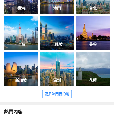
香港
澳門
台北
上海
吉隆坡
曼谷
新加坡
深圳
花蓮
更多熱門目的地
熱門內容