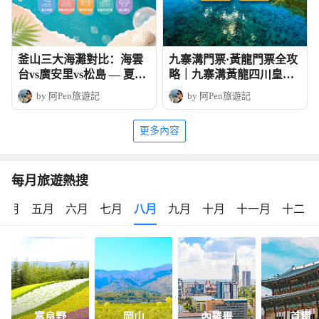
釜山三大海灘對比：海雲
九寨溝門票·黃龍門票全攻
台vs廣安里vs松島 — 夏日
略｜九寨溝黃龍四川皇牌
玩法全攻略
深度6天團
by 阿Pen旅遊記
by 阿Pen旅遊記
更多內容
每月旅遊熱搜
四月
五月
六月
七月
八月
九月
十月
十一月
十二月
富良野
岡山
內羅畢
首爾