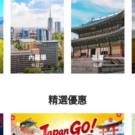
內羅畢
首爾
肯尼亞
韓國
精選優惠