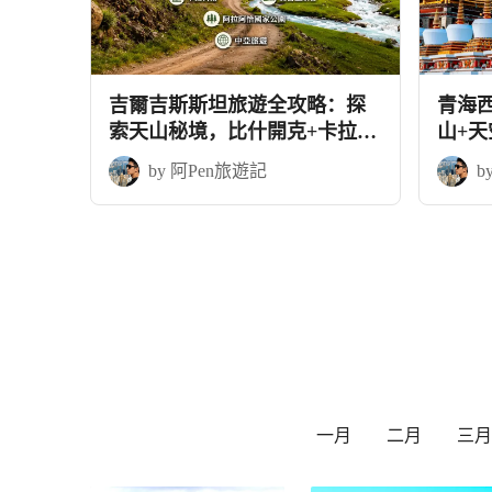
吉爾吉斯斯坦旅遊全攻略：探
青海
索天山秘境，比什開克+卡拉科
山+
爾9天中亞之旅
by 阿Pen旅遊記
b
一月
二月
三月