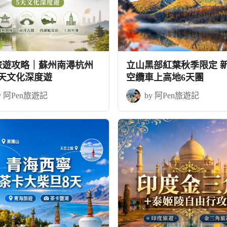
旅遊攻略｜蘇州南潯杭州
立山黑部紅葉秋季限定 
5天文化深度遊
空纜車上高地6天團
y 阿Pen旅遊記
by 阿Pen旅遊記