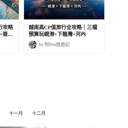
行攻略
越南高CP值旅行全攻略｜三檔
+簽證
預算玩峴港+下龍灣+河內
by 阿Pen旅遊記
十一月
十二月