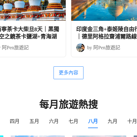
西寧茶卡大柴旦8天｜黑獨
印度金三角+泰姬陵自由
天空之鏡茶卡鹽湖+青海湖
｜德里阿格拉齋浦爾路線
教學
y 阿Pen旅遊記
by 阿Pen旅遊記
更多內容
每月旅遊熱搜
四月
五月
六月
七月
八月
九月
十月