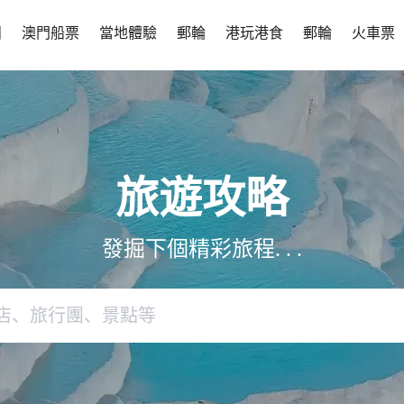
團
澳門船票
當地體驗
郵輪
港玩港食
郵輪
火車票
旅遊攻略
發掘下個精彩旅程. . .