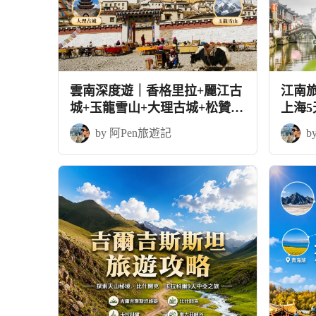
雲南深度遊｜香格里拉+麗江古
江南
城+玉龍雪山+大理古城+松贊林
上海
寺
by 阿Pen旅遊記
b