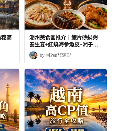
新穗高
潮州美食團推介｜鮑片砂鍋粥
養生宴+紅燒海參魚皮+湘子橋
的日與夜
by 阿Pen旅遊記