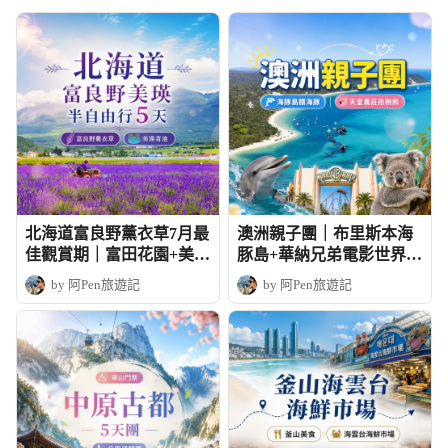
北海道富良野薰衣草7月最
澳洲親子團｜布里斯本海
佳觀賞期｜富田花園+美瑛
豚島+華納兄弟電影世界
青池半自由行5天
+天堂農莊抱樹熊
by 阿Pen旅遊記
by 阿Pen旅遊記