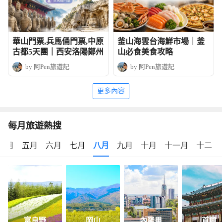
華山門票,兵馬俑門票,中原
釜山海雲台海鮮市場｜釜
古都5天團｜西安洛陽鄭州
山必食美食攻略
by 阿Pen旅遊記
by 阿Pen旅遊記
更多內容
每月旅遊熱搜
四月
五月
六月
七月
八月
九月
十月
十一月
十二月
富良野
岡山
內羅畢
首爾