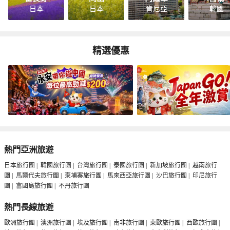
日本
日本
肯尼亞
韓國
精選優惠
熱門亞洲旅遊
日本旅行團
|
韓國旅行團
|
台灣旅行團
|
泰國旅行團
|
新加坡旅行團
|
越南旅行
團
|
馬爾代夫旅行團
|
柬埔寨旅行團
|
馬來西亞旅行團
|
沙巴旅行團
|
印尼旅行
團
|
富國島旅行團
|
不丹旅行團
熱門長線旅遊
歐洲旅行團
|
澳洲旅行團
|
埃及旅行團
|
南非旅行團
|
東歐旅行團
|
西歐旅行團
|