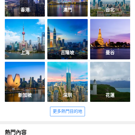
香港
澳門
台北
上海
吉隆坡
曼谷
新加坡
深圳
花蓮
更多熱門目的地
熱門內容