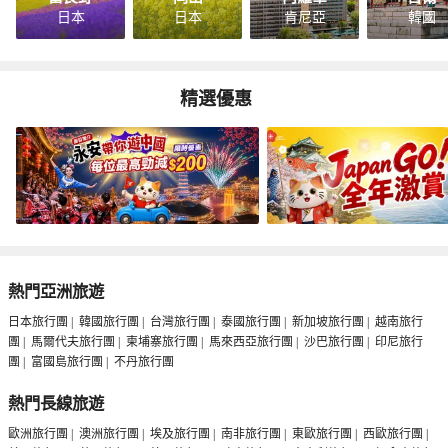
日本
日本
肯尼亞
韓國
精選優惠
熱門亞洲旅遊
日本旅行團
|
韓國旅行團
|
台灣旅行團
|
泰國旅行團
|
新加坡旅行團
|
越南旅行
團
|
馬爾代夫旅行團
|
柬埔寨旅行團
|
馬來西亞旅行團
|
沙巴旅行團
|
印尼旅行
團
|
富國島旅行團
|
不丹旅行團
熱門長線旅遊
歐洲旅行團
|
澳洲旅行團
|
埃及旅行團
|
南非旅行團
|
東歐旅行團
|
西歐旅行團
|