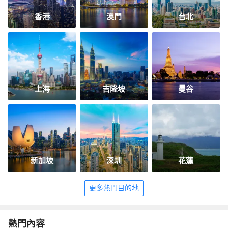
香港
澳門
台北
上海
吉隆坡
曼谷
新加坡
深圳
花蓮
更多熱門目的地
熱門內容