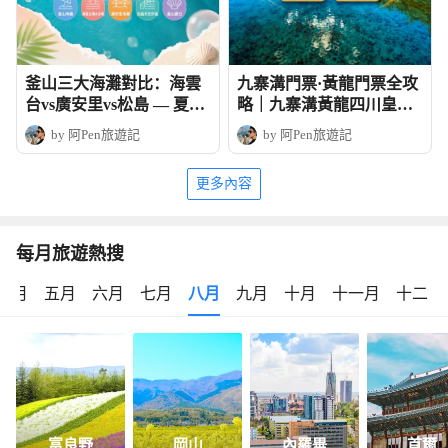
釜山三大海灘對比：海雲
九寨溝門票·黃龍門票全攻
台vs廣安里vs松島 — 夏日
略｜九寨溝黃龍四川皇牌
玩法全攻略
深度6天團
by 阿Pen旅遊記
by 阿Pen旅遊記
更多內容
每月旅遊熱搜
四月
五月
六月
七月
八月
九月
十月
十一月
十二月
富良野
岡山
內羅畢
首爾