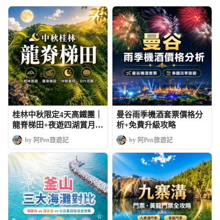
桂林中秋限定4天高鐵團｜
曼谷雨季機酒套票價格分
龍脊梯田+夜遊四湖賞月+
析+免費升級攻略
DIY月餅
by 阿Pen旅遊記
by 阿Pen旅遊記