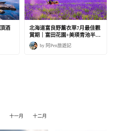
頂酒
北海道富良野薰衣草7月最佳觀
賞期｜富田花園+美瑛青池半自
由行5天
by 阿Pen旅遊記
十一月
十二月