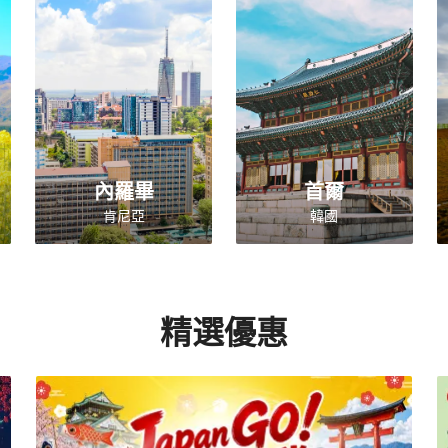
內羅畢
首爾
肯尼亞
韓國
精選優惠