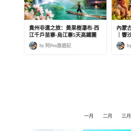
貴州非遺之旅：黃果樹瀑布·西
內蒙
江千戶苗寨·烏江寨5天高鐵團
｜響
+應縣
by 阿Pen旅遊記
b
一月
二月
三月