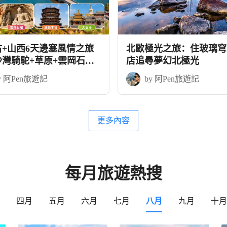
古+山西6天邊塞風情之旅
北歐極光之旅：住玻璃穹
沙灣騎駝+草原+雲岡石窟
店追尋夢幻北極光
木塔
y 阿Pen旅遊記
by 阿Pen旅遊記
更多內容
每月旅遊熱搜
四月
五月
六月
七月
八月
九月
十月