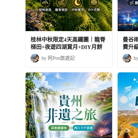
桂林中秋限定4天高鐵團｜龍脊
曼谷
梯田+夜遊四湖賞月+DIY月餅
費升
by 阿Pen旅遊記
b