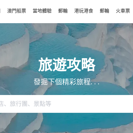
團
澳門船票
當地體驗
郵輪
港玩港食
郵輪
火車票
旅遊攻略
發掘下個精彩旅程. . .