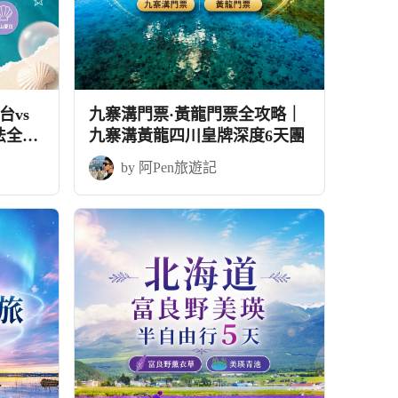
vs
九寨溝門票·黃龍門票全攻略｜
法全攻
九寨溝黃龍四川皇牌深度6天團
by 阿Pen旅遊記