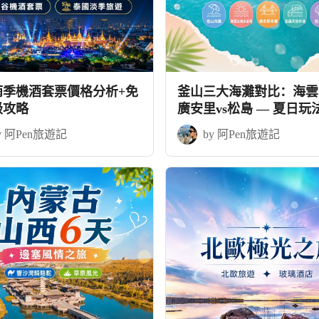
雨季機酒套票價格分析+免
釜山三大海灘對比：海雲台
級攻略
廣安里vs松島 — 夏日玩
略
y 阿Pen旅遊記
by 阿Pen旅遊記