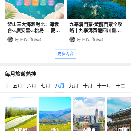
釜山三大海灘對比：海雲
九寨溝門票·黃龍門票全攻
台vs廣安里vs松島 — 夏日
略｜九寨溝黃龍四川皇牌
玩法全攻略
深度6天團
by 阿Pen旅遊記
by 阿Pen旅遊記
更多內容
每月旅遊熱搜
四月
五月
六月
七月
八月
九月
十月
十一月
十二月
富良野
岡山
內羅畢
首爾