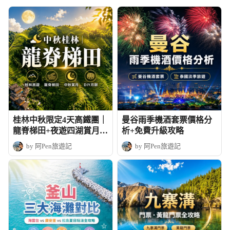
桂林中秋限定4天高鐵團｜
曼谷雨季機酒套票價格分
龍脊梯田+夜遊四湖賞月+
析+免費升級攻略
DIY月餅
by 阿Pen旅遊記
by 阿Pen旅遊記