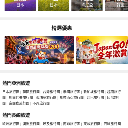
日本
日本
肯尼亞
韓國
精選優惠
熱門亞洲旅遊
日本旅行團
|
韓國旅行團
|
台灣旅行團
|
泰國旅行團
|
新加坡旅行團
|
越南旅行
團
|
馬爾代夫旅行團
|
柬埔寨旅行團
|
馬來西亞旅行團
|
沙巴旅行團
|
印尼旅行
團
|
富國島旅行團
|
不丹旅行團
熱門長線旅遊
歐洲旅行團
|
澳洲旅行團
|
埃及旅行團
|
南非旅行團
|
東歐旅行團
|
西歐旅行團
|