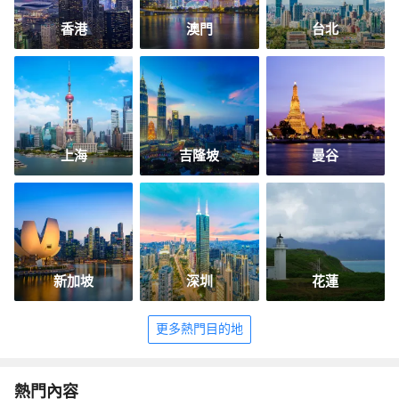
香港
澳門
台北
上海
吉隆坡
曼谷
新加坡
深圳
花蓮
更多熱門目的地
熱門內容