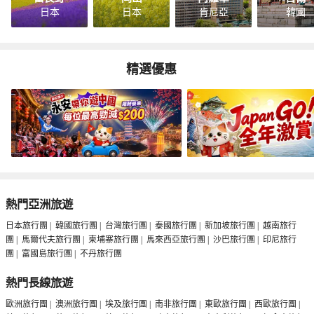
日本
日本
肯尼亞
韓國
精選優惠
熱門亞洲旅遊
日本旅行團
|
韓國旅行團
|
台灣旅行團
|
泰國旅行團
|
新加坡旅行團
|
越南旅行
團
|
馬爾代夫旅行團
|
柬埔寨旅行團
|
馬來西亞旅行團
|
沙巴旅行團
|
印尼旅行
團
|
富國島旅行團
|
不丹旅行團
熱門長線旅遊
歐洲旅行團
|
澳洲旅行團
|
埃及旅行團
|
南非旅行團
|
東歐旅行團
|
西歐旅行團
|