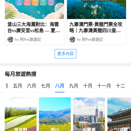
釜山三大海灘對比：海雲
九寨溝門票·黃龍門票全攻
台vs廣安里vs松島 — 夏日
略｜九寨溝黃龍四川皇牌
玩法全攻略
深度6天團
by 阿Pen旅遊記
by 阿Pen旅遊記
更多內容
每月旅遊熱搜
四月
五月
六月
七月
八月
九月
十月
十一月
十二月
富良野
岡山
內羅畢
首爾