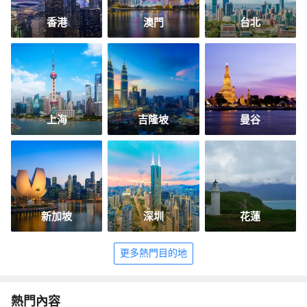
香港
澳門
台北
上海
吉隆坡
曼谷
新加坡
深圳
花蓮
更多熱門目的地
熱門內容