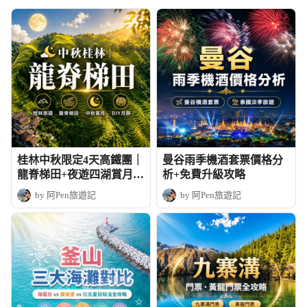
桂林中秋限定4天高鐵團｜
曼谷雨季機酒套票價格分
龍脊梯田+夜遊四湖賞月+
析+免費升級攻略
DIY月餅
by 阿Pen旅遊記
by 阿Pen旅遊記