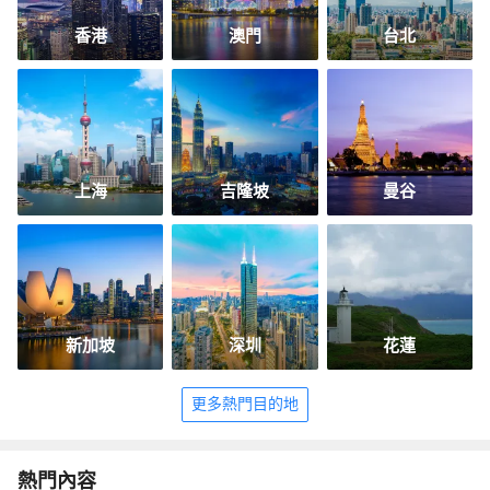
香港
澳門
台北
上海
吉隆坡
曼谷
新加坡
深圳
花蓮
更多熱門目的地
熱門內容