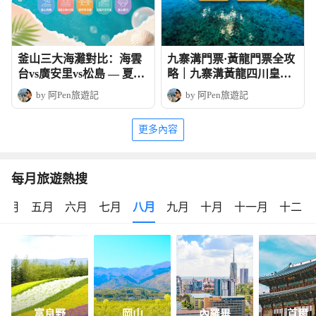
釜山三大海灘對比：海雲
九寨溝門票·黃龍門票全攻
台vs廣安里vs松島 — 夏日
略｜九寨溝黃龍四川皇牌
玩法全攻略
深度6天團
by 阿Pen旅遊記
by 阿Pen旅遊記
更多內容
每月旅遊熱搜
四月
五月
六月
七月
八月
九月
十月
十一月
十二月
富良野
岡山
內羅畢
首爾