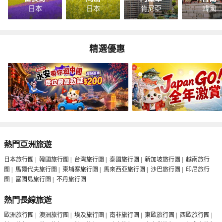
日本
日本
肯尼亞
韓國
精選優惠
熱門亞洲旅遊
日本旅行團
|
韓國旅行團
|
台灣旅行團
|
泰國旅行團
|
新加坡旅行團
|
越南旅行
團
|
馬爾代夫旅行團
|
柬埔寨旅行團
|
馬來西亞旅行團
|
沙巴旅行團
|
印尼旅行
團
|
富國島旅行團
|
不丹旅行團
熱門長線旅遊
歐洲旅行團
|
澳洲旅行團
|
埃及旅行團
|
南非旅行團
|
東歐旅行團
|
西歐旅行團
|