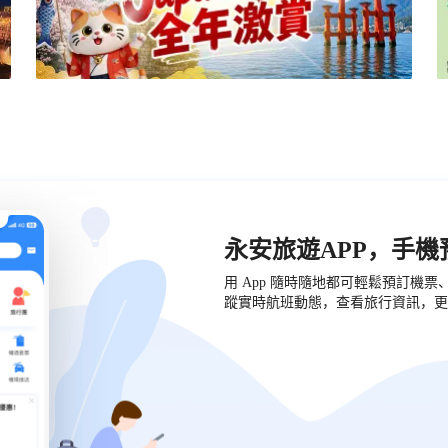
永安旅遊APP，手
用 App 隨時隨地都可輕鬆預訂機
蹤實時航班動態，查看旅行資訊，更