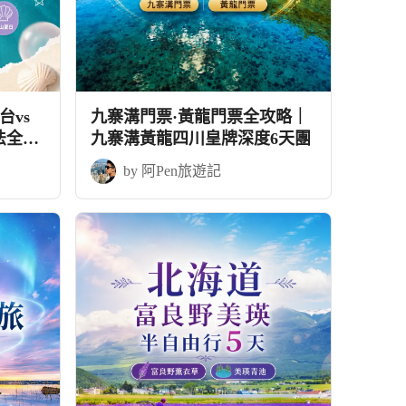
vs
九寨溝門票·黃龍門票全攻略｜
法全攻
九寨溝黃龍四川皇牌深度6天團
by 阿Pen旅遊記