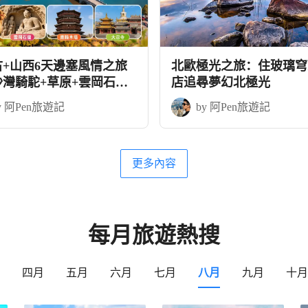
古+山西6天邊塞風情之旅
北歐極光之旅：住玻璃穹
沙灣騎駝+草原+雲岡石窟
店追尋夢幻北極光
木塔
y 阿Pen旅遊記
by 阿Pen旅遊記
更多內容
每月旅遊熱搜
四月
五月
六月
七月
八月
九月
十月