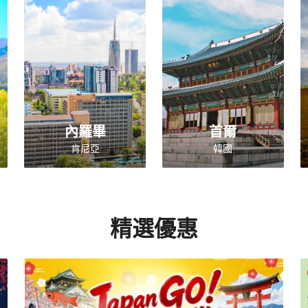
內羅畢
首爾
肯尼亞
韓國
精選優惠