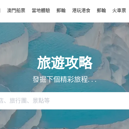
團
澳門船票
當地體驗
郵輪
港玩港食
郵輪
火車票
旅遊攻略
發掘下個精彩旅程. . .