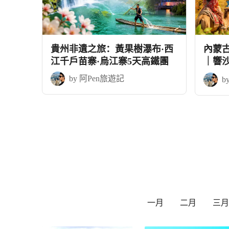
貴州非遺之旅：黃果樹瀑布·西
內蒙
江千戶苗寨·烏江寨5天高鐵團
｜響
+應縣
by 阿Pen旅遊記
b
一月
二月
三月