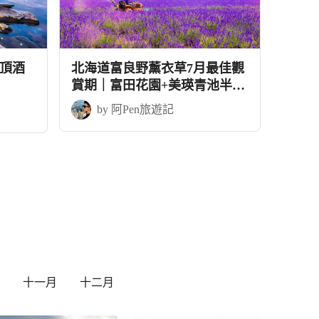
頂酒
北海道富良野薰衣草7月最佳觀
賞期｜富田花園+美瑛青池半自
由行5天
by 阿Pen旅遊記
十一月
十二月