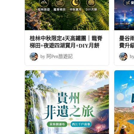
桂林中秋限定4天高鐵團｜龍脊
曼谷
梯田+夜遊四湖賞月+DIY月餅
費升
by 阿Pen旅遊記
b