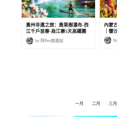
貴州非遺之旅：黃果樹瀑布·西
內蒙
江千戶苗寨·烏江寨5天高鐵團
｜響
+應縣
b
by 阿Pen旅遊記
一月
二月
三月