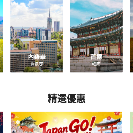
內羅畢
首爾
肯尼亞
韓國
精選優惠