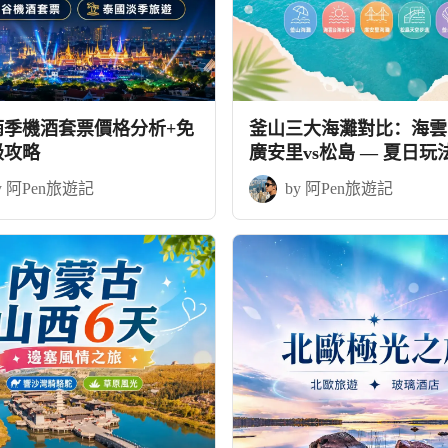
雨季機酒套票價格分析+免
釜山三大海灘對比：海雲台
級攻略
廣安里vs松島 — 夏日玩
略
y 阿Pen旅遊記
by 阿Pen旅遊記