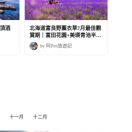
頂酒
北海道富良野薰衣草7月最佳觀
賞期｜富田花園+美瑛青池半自
由行5天
by 阿Pen旅遊記
十一月
十二月