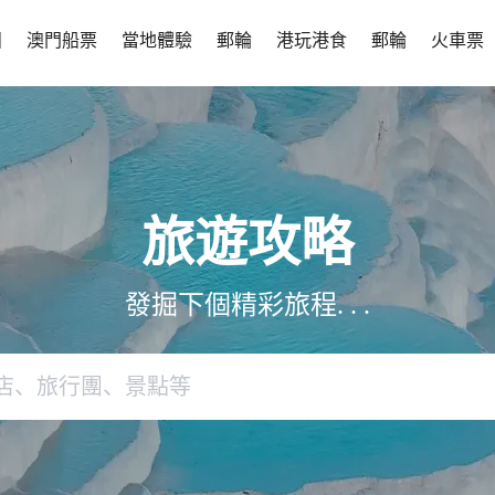
團
澳門船票
當地體驗
郵輪
港玩港食
郵輪
火車票
旅遊攻略
發掘下個精彩旅程. . .