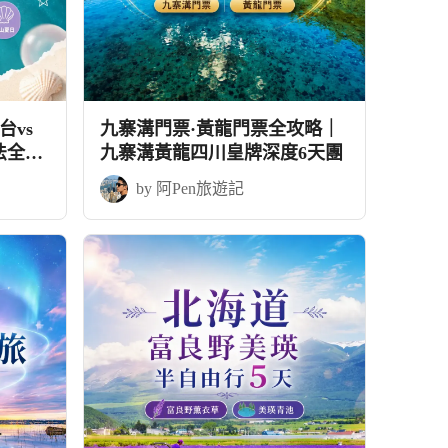
vs
九寨溝門票·黃龍門票全攻略｜
法全攻
九寨溝黃龍四川皇牌深度6天團
by 阿Pen旅遊記