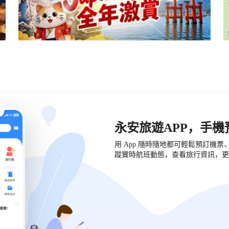
永安旅遊APP，手
用 App 隨時隨地都可輕鬆預訂機
蹤實時航班動態，查看旅行資訊，更