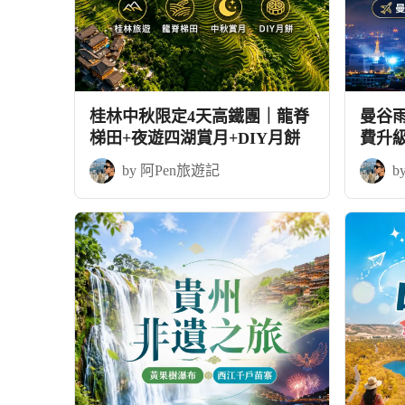
桂林中秋限定4天高鐵團｜龍脊
曼谷
梯田+夜遊四湖賞月+DIY月餅
費升
by 阿Pen旅遊記
b