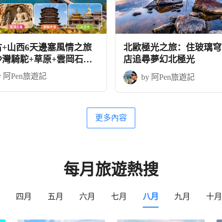
古+山西6天邊塞風情之旅
北歐極光之旅：住玻璃穹
沙灣騎駝+草原+雲岡石窟
店追尋夢幻北極光
木塔
y 阿Pen旅遊記
by 阿Pen旅遊記
更多內容
每月旅遊熱搜
四月
五月
六月
七月
八月
九月
十月