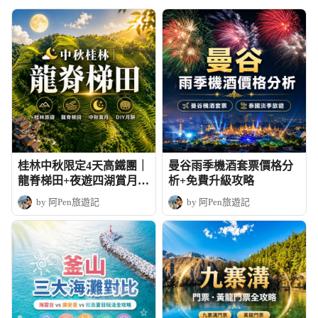
桂林中秋限定4天高鐵團｜
曼谷雨季機酒套票價格分
龍脊梯田+夜遊四湖賞月+
析+免費升級攻略
DIY月餅
by 阿Pen旅遊記
by 阿Pen旅遊記