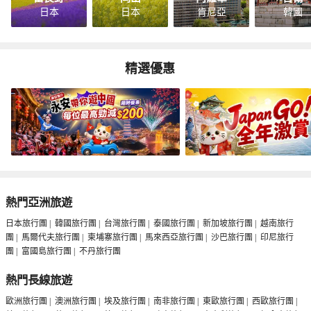
日本
日本
肯尼亞
韓國
精選優惠
熱門亞洲旅遊
日本旅行團
|
韓國旅行團
|
台灣旅行團
|
泰國旅行團
|
新加坡旅行團
|
越南旅行
團
|
馬爾代夫旅行團
|
柬埔寨旅行團
|
馬來西亞旅行團
|
沙巴旅行團
|
印尼旅行
團
|
富國島旅行團
|
不丹旅行團
熱門長線旅遊
歐洲旅行團
|
澳洲旅行團
|
埃及旅行團
|
南非旅行團
|
東歐旅行團
|
西歐旅行團
|