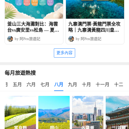
釜山三大海灘對比：海雲
九寨溝門票·黃龍門票全攻
台vs廣安里vs松島 — 夏日
略｜九寨溝黃龍四川皇牌
玩法全攻略
深度6天團
by 阿Pen旅遊記
by 阿Pen旅遊記
更多內容
每月旅遊熱搜
四月
五月
六月
七月
八月
九月
十月
十一月
十二月
富良野
岡山
內羅畢
首爾