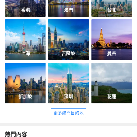
香港
澳門
台北
上海
吉隆坡
曼谷
新加坡
深圳
花蓮
更多熱門目的地
熱門內容