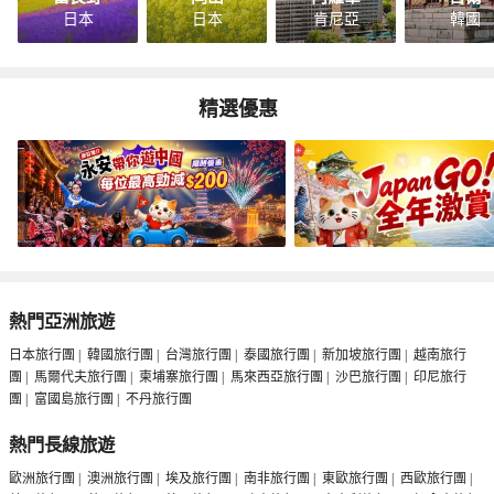
日本
日本
肯尼亞
韓國
精選優惠
熱門亞洲旅遊
日本旅行團
|
韓國旅行團
|
台灣旅行團
|
泰國旅行團
|
新加坡旅行團
|
越南旅行
團
|
馬爾代夫旅行團
|
柬埔寨旅行團
|
馬來西亞旅行團
|
沙巴旅行團
|
印尼旅行
團
|
富國島旅行團
|
不丹旅行團
熱門長線旅遊
歐洲旅行團
|
澳洲旅行團
|
埃及旅行團
|
南非旅行團
|
東歐旅行團
|
西歐旅行團
|