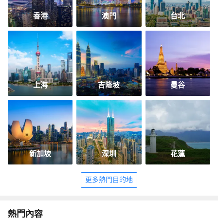
香港
澳門
台北
上海
吉隆坡
曼谷
新加坡
深圳
花蓮
更多熱門目的地
熱門內容