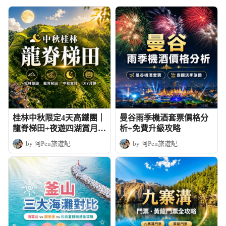
桂林中秋限定4天高鐵團｜
曼谷雨季機酒套票價格分
龍脊梯田+夜遊四湖賞月+
析+免費升級攻略
DIY月餅
by 阿Pen旅遊記
by 阿Pen旅遊記