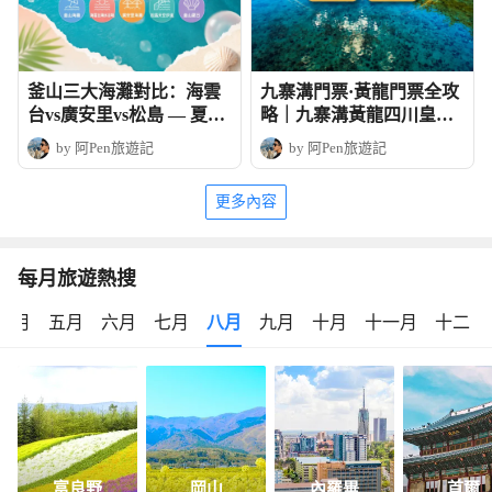
釜山三大海灘對比：海雲
九寨溝門票·黃龍門票全攻
台vs廣安里vs松島 — 夏日
略｜九寨溝黃龍四川皇牌
玩法全攻略
深度6天團
by 阿Pen旅遊記
by 阿Pen旅遊記
更多內容
每月旅遊熱搜
四月
五月
六月
七月
八月
九月
十月
十一月
十二月
富良野
岡山
內羅畢
首爾