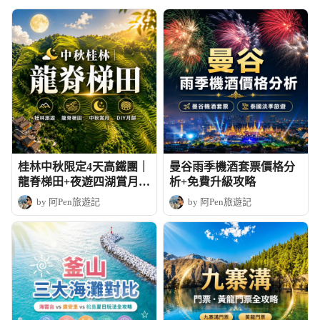
桂林中秋限定4天高鐵團｜
曼谷雨季機酒套票價格分
龍脊梯田+夜遊四湖賞月+
析+免費升級攻略
DIY月餅
by 阿Pen旅遊記
by 阿Pen旅遊記