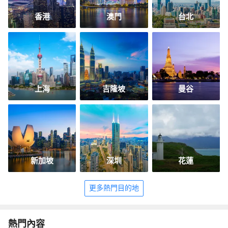
香港
澳門
台北
上海
吉隆坡
曼谷
新加坡
深圳
花蓮
更多熱門目的地
熱門內容