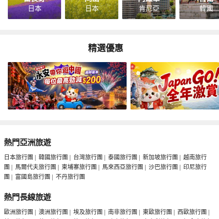
日本
日本
肯尼亞
韓國
精選優惠
熱門亞洲旅遊
日本旅行團
|
韓國旅行團
|
台灣旅行團
|
泰國旅行團
|
新加坡旅行團
|
越南旅行
團
|
馬爾代夫旅行團
|
柬埔寨旅行團
|
馬來西亞旅行團
|
沙巴旅行團
|
印尼旅行
團
|
富國島旅行團
|
不丹旅行團
熱門長線旅遊
歐洲旅行團
|
澳洲旅行團
|
埃及旅行團
|
南非旅行團
|
東歐旅行團
|
西歐旅行團
|