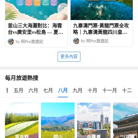
釜山三大海灘對比：海雲
九寨溝門票·黃龍門票全攻
台vs廣安里vs松島 — 夏日
略｜九寨溝黃龍四川皇牌
玩法全攻略
深度6天團
by 阿Pen旅遊記
by 阿Pen旅遊記
更多內容
每月旅遊熱搜
四月
五月
六月
七月
八月
九月
十月
十一月
十二月
富良野
岡山
內羅畢
首爾