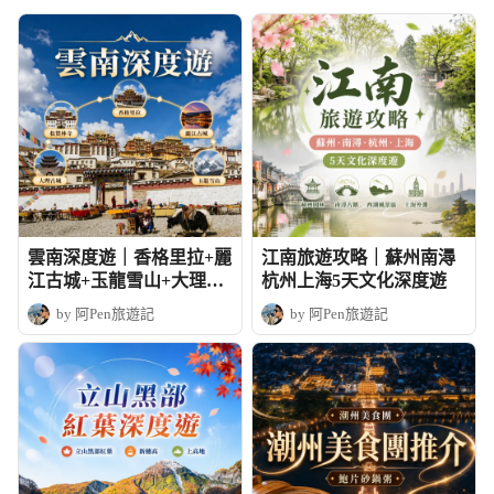
雲南深度遊｜香格里拉+麗
江南旅遊攻略｜蘇州南潯
江古城+玉龍雪山+大理古
杭州上海5天文化深度遊
城+松贊林寺
by 阿Pen旅遊記
by 阿Pen旅遊記