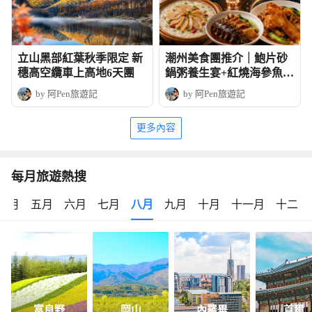
立山黑部紅葉秋季限定 新
潮州美食團推介｜鮑片砂
穗高空纜車上高地6天團
鍋粥養生宴+紅燒海參魚皮
+湘子橋的日與夜
by 阿Pen旅遊記
by 阿Pen旅遊記
更多內容
每月旅遊熱搜
四月
五月
六月
七月
八月
九月
十月
十一月
十二月
富良野
岡山
內羅畢
首爾