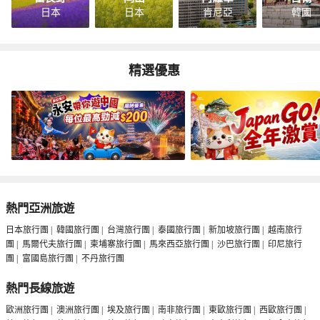
日本
日本
肯尼亞
韓國
精選優惠
熱門亞洲旅遊
日本旅行團
|
韓國旅行團
|
台灣旅行團
|
泰國旅行團
|
新加坡旅行團
|
越南旅行
團
|
馬爾代夫旅行團
|
柬埔寨旅行團
|
馬來西亞旅行團
|
沙巴旅行團
|
印尼旅行
團
|
富國島旅行團
|
不丹旅行團
熱門長線旅遊
歐洲旅行團
|
澳洲旅行團
|
埃及旅行團
|
南非旅行團
|
東歐旅行團
|
西歐旅行團
|