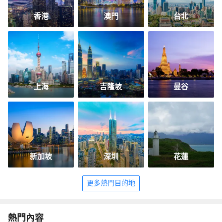
香港
澳門
台北
上海
吉隆坡
曼谷
新加坡
深圳
花蓮
更多熱門目的地
熱門內容