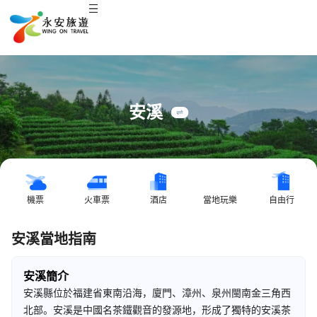
安溪
機票
火車票
酒店
當地玩樂
自由行
安溪當地指南
安溪簡介
安溪縣位於福建省東南沿海，廈門、漳州、泉州閩南金三角西
北部。安溪是中國名茶鐵觀音的發源地，形成了獨特的安溪茶