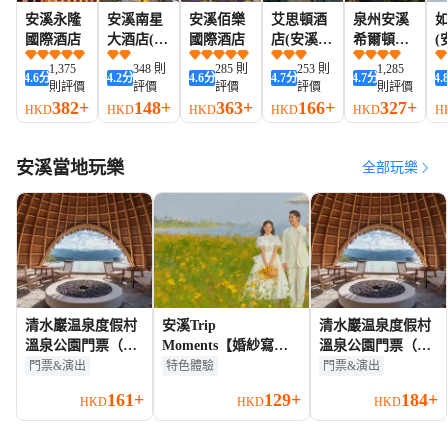
安溪永隆
安溪南星
安溪佰樂
艾思頓酒
泉州安溪
國際酒店
大酒店(縣
國際酒店
店(安溪縣
希爾頓惠
(
政府店)
政府店)
庭酒店
路
1,375
348 則
285 則
253 則
1,285
4.6
分
4.2
分
4.6
分
4.7
分
4.7
分
4.
則評價
評價
評價
評價
則評價
382+
148+
363+
166+
327+
HKD
HKD
HKD
HKD
HKD
H
安溪當地玩樂
全部玩樂
清水巖温泉度假村
安溪Trip
清水巖温泉度假村
溫泉公園門票（含
Moments【婚紗寫真
溫泉公園門票（含
造浪及親子水寨體
婚禮跟拍航拍/宣傳片
造浪及親子水寨體
門票&演出
特色體驗
門票&演出
驗）成人票
紀錄片微電影/商業攝
驗）成人票
161+
129+
184+
HKD
HKD
HKD
影攝像/翻譯】