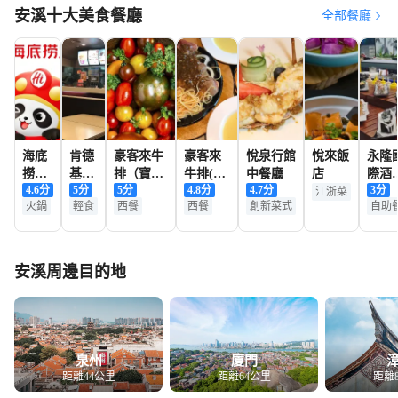
安溪十大美食餐廳
全部餐廳
海底
肯德
豪客來牛
豪客來
悅泉行館
悅來飯
永隆
撈火
基
排（寶龍
牛排(人
中餐廳
店
際酒
4.6
分
5
分
5
分
4.8
分
4.7
分
3
分
鍋
(安
店-0220）
民廣場
·餐廳
江浙菜
火鍋
輕食
西餐
西餐
創新菜式
自助
（寶
溪寶
店-0227)
龍廣
龍
場
店)
店）
安溪周邊目的地
泉州
廈門
距離44公里
距離64公里
距離