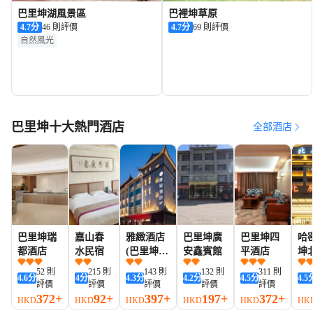
巴里坤湖風景區
巴裡坤草原
4.7
分
46 則評價
4.7
分
69 則評價
自然風光
巴里坤十大熱門酒店
全部酒店
巴里坤瑞
嘉山春
雅緻酒店
巴里坤廣
巴里坤四
哈
都酒店
水民宿
(巴里坤古
安鑫賓館
平酒店
坤
城店)
店
52 則
215 則
143 則
132 則
311 則
4.6
分
4
分
4.3
分
4.2
分
4.5
分
4.5
糧
評價
評價
評價
評價
評價
372+
92+
397+
197+
372+
HKD
HKD
HKD
HKD
HKD
HK