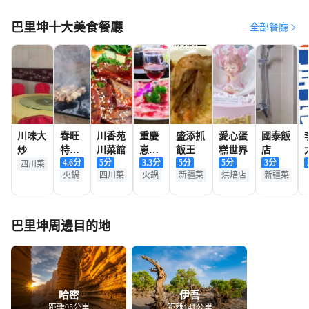
巴里坤十大美食餐廳
全部餐廳
川味大
春旺
川香苑
重慶
盛添抓
愛心蛋
國泰飯
炒
特色
川菜館
崽兒
飯王
糕世界
店
4.6
分
5
分
3.3
分
5
分
5
分
3
分
土火
火鍋
四川菜
火鍋
四川菜
火鍋
新疆菜
烘焙店
新疆菜
鍋燒
店
烤春
旺串
串燒
巴里坤周邊目的地
烤料
理
哈密
伊吾
距離95公里
距離141公里