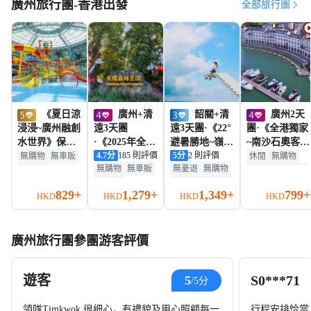
廣州旅行團-香港出發
全部旅行團
高
《夏日涼
廣州+清
韶關+清
廣州2天
浸浸~廣州融創
遠3天團
遠3天團·《22°
團·《全港獨家
水世界》保證
·《2025年全新
避暑勝地~嶺南
~南沙石奧客
入住廣州融創
開業清遠長隆
4.7
分
185 則評價
紅葉世界》 唐
5
分
2 則評價
棧》南沙遊艇
無購物
無車販
休閒
無購物
無購物
無車販
無憂退
無購物
花間堂·悅雪酒
度假區~長隆森
潮晚風「不夜
會最美海景酒
無自費
無車販
無自費
無自費
無車販
無自費
店【酒店自助
林王國》《融
山谷街區」(大
店(觀賞歐洲古
贈送手機數據卡
贈送手機數據卡
829+
1,279+
1,349+
799+
HKD
贈送手機數據卡
HKD
贈送手機數據卡
HKD
HKD
晚餐】【芝士
創樂園+融創國
型沉浸式實景
堡式港灣醉美
無憂退
無憂退
伊麵焗波士頓
際大馬戲~奇幻
互動演藝)
夜景)【金牌燒
五星住宿
龍蝦宴】【野
祕境》
鵝(保證每圍半
美食團
廣州旅行團參團游客評價
生水庫大魚三
隻)+開胃話梅
食+山泉水燉土
豬手宴】【秘
豬湯】 廣州樂
製滋味啫啫雞
遊客
S0***71
5
/5分
園純玩2天團
+順德公炆魚
宴】南沙純玩2
天團
領隊Timkwok 很细心，有禮貌及用心照顧每一
行程安排恰當