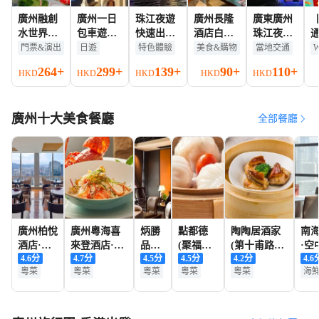
廣州融創
廣州一日
珠江夜遊
廣州長隆
廣東廣州
【
水世界門
包車遊丨
快速出票
酒店白虎
珠江夜遊
通
票2人（港
永慶坊+沙
【任選套
自助餐廳
優惠船票
1
門票&演出
日遊
特色體驗
美食&購物
當地交通
澳台及海
面+陳家祠
餐丨船票
餐券白虎
【大沙頭
高
264+
299+
139+
90+
110+
HKD
HKD
HKD
HKD
HKD
外遊客專
+人工精講
丨自助晚
自助餐廳
碼頭船票
屬）
深入了解
餐】@珠
早餐/午餐/
三層遊船
嶺南
江夜景/嶺
晚餐
觀光+船
廣州十大美食餐廳
南風情
上看廣州
全部餐廳
塔小蠻腰
+多航班
自由選
擇】
廣州柏悅
廣州粵海喜
炳勝
點都德
陶陶居酒家
南
酒店·悅
來登酒店·採
品味
(聚福樓
(第十甫路總
·空
4.6
分
4.7
分
4.5
分
4.5
分
4.2
分
4.6
景軒
悅軒中餐廳
(珠江
店)
店)
號
粵菜
粵菜
粵菜
粵菜
粵菜
海
(天河城店)
新城
地標景觀
黃金地段
黃金地段
親子友善餐廳
黃
店)
親子友善餐廳
中華老字號
江
IG-able
地