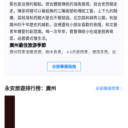
築也是這裡的看點。想去體驗傳統的嶺南風情，就去老西關走
走，陳家祠裡可以看經典的三雕兩塑和傳統工藝，上下九的騎
樓、荔枝灣和西關大屋也不要錯過。北京路和越秀公園，則是
廣州的千年歷史的縮影。這裡還有小朋友喜歡的長隆，和文藝
青年鍾愛的創意園。喝一次早茶，嘗嘗傳統小吃或是經典粵
菜，品嘗廣式慢生活。
廣州最佳旅游季節
廣州四季溫暖濕潤，樹木長青。 4-6月是雨季，潮濕多雨，出
行需備好雨具；7-9月夏天天氣炎熱，陽光強烈，出行需做好
防曬措施，此時還時常會有颱風、暴雨，建議提前查好天氣； 
全部專業指南
10-12月是廣州的最佳旅行季節，氣候晴朗舒適，還有廣交
會、燈光節、美食節等眾多活動，各大商場也會有促銷活動；
1月-3月是廣州天氣比較涼的時候，而且期間春節時會有許多
永安旅遊排行榜：廣州
全部權威榜單
商店、餐廳關門不營業。