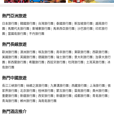
熱門亞洲旅遊
日本旅行團
|
韓國旅行團
|
台灣旅行團
|
泰國旅行團
|
新加坡旅行團
|
越南旅行
團
|
馬爾代夫旅行團
|
柬埔寨旅行團
|
馬來西亞旅行團
|
沙巴旅行團
|
印尼旅行
團
|
富國島旅行團
|
不丹旅行團
熱門長線旅遊
歐洲旅行團
|
澳洲旅行團
|
埃及旅行團
|
南非旅行團
|
東歐旅行團
|
西歐旅行團
|
美國旅行團
|
英國旅行團
|
德國旅行團
|
瑞士旅行團
|
意大利旅行團
|
加拿大旅行
團
|
新西蘭旅行團
|
希臘旅行團
|
西班牙旅行團
|
杜拜旅行團
|
土耳其旅行團
|
冰
島旅行團
熱門中國旅遊
長江三峽旅行團
|
絲綢之旅旅行團
|
九寨溝旅行團
|
西藏旅行團
|
上海旅行團
|
張
家界旅行團
|
北京旅行團
|
桂林旅行團
|
蒙古旅行團
|
雲南旅行團
|
貴州旅行團
|
重慶旅行團
|
新疆旅行團
|
西安旅行團
|
新疆旅行團
|
成都旅行團
|
青島旅行團
|
青海旅行團
|
郴州旅行團
|
海南島旅行團
熱門酒店推介