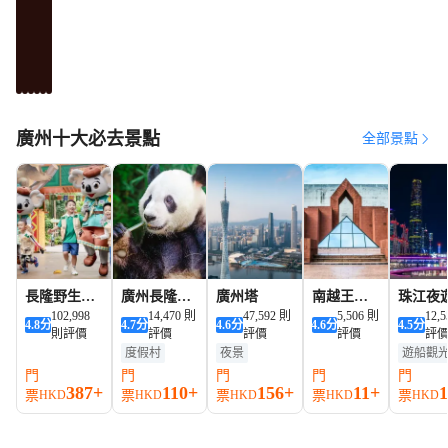
廣
廣
廣
廣
廣
廣
州
州
州
州
州
州
奢
親
豪
美
溫
靚
華
子
華
食
泉
景
酒
酒
酒
酒
酒
酒
廣州十大必去景點
全部景點
店
店
店
店
店
店
榜
榜
榜
榜
榜
榜
長隆野生動
廣州長隆度
廣州塔
南越王博
珠江夜
物世界
102,998
假區
14,470 則
47,592 則
物院（王
5,506 則
12,
4.8
分
4.7
分
4.6
分
4.6
分
4.5
分
則評價
評價
評價
評價
評
墓展區）
度假村
夜景
遊船觀
遊船觀光
夜景
門
門
門
門
門
387+
110+
156+
11+
夜景
票
票
票
票
票
HKD
HKD
HKD
HKD
HKD