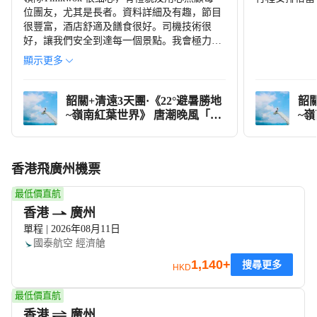
位團友，尤其是長者。資料詳細及有趣，節目
很豐富，酒店舒適及饍食很好。司機技術很
好，讓我們安全到達每一個景點。我會極力推
廣永安旅遊的服務。謝謝你。
顯示更多
韶關+清遠3天團·《22°避暑勝地
韶關
~嶺南紅葉世界》 唐潮晚風「不
~
夜山谷街區」(大型沉浸式實景
夜
互動演藝)
互
香港飛廣州機票
最低價直航
香港
廣州
單程 | 2026年08月11日
國泰航空
經濟艙
1,140+
搜尋更多
HKD
最低價直航
香港
廣州