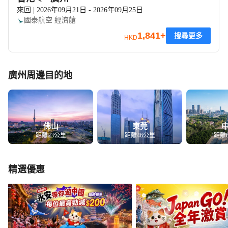
來回 | 2026年09月21日 - 2026年09月25日
國泰航空
經濟艙
1,841+
搜尋更多
HKD
廣州周邊目的地
佛山
東莞
距離23公里
距離46公里
距離
精選優惠