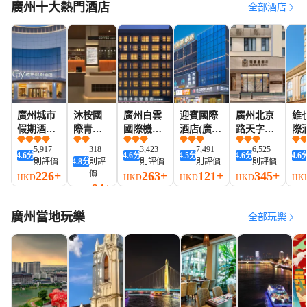
廣州十大熱門酒店
全部酒店
廣州城市
沐桉國
廣州白雲
迎賓國際
廣州北京
維
假期酒店
際青年
國際機場
酒店(廣州
路天字碼
際
(白雲國際
旅舍(江
雲智酒店
新白雲國
頭漫豪思
州
5,917
318
3,423
7,491
6,525
4.6
分
4.6
分
4.5
分
4.6
分
4.6
機場人和
南西昌
(T2航站樓
際機場
酒店
三
則評價
4.8
分
則評
則評價
則評價
則評價
地鐵站店)
崗地鐵
店)
T2T3航站
鐵
226+
價
263+
121+
345+
HKD
HKD
HKD
HKD
HK
站店)
樓店)
94+
HKD
廣州當地玩樂
全部玩樂