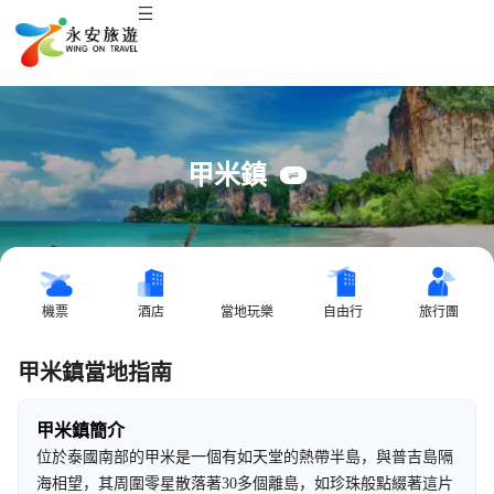
甲米鎮
機票
酒店
當地玩樂
自由行
旅行團
甲米鎮當地指南
甲米鎮簡介
位於泰國南部的甲米是一個有如天堂的熱帶半島，與普吉島隔
海相望，其周圍零星散落著30多個離島，如珍珠般點綴著這片