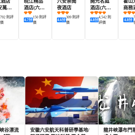
之酒店
皖江精品
六安茶閲
開元名庭
霍山
安萬達
酒店(六安
夜酒店
酒店(六安
商務
場紅街
一中東校
文廟街店)
792 則評
150 則評
309 則評
4,542 則
4.7
分
4.6
分
4.8
分
4.8
分
街店)
區店)
價
價
價
評價
116+
100+
151+
269+
HKD
HKD
HKD
HKD
峽谷漂流
安徽六安航天科普研學基地/
龍井峽瀑布門