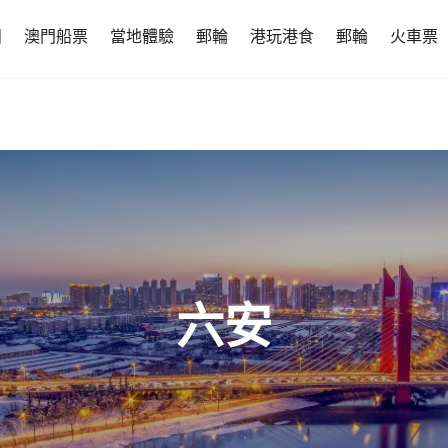
團
澳門船票
當地體驗
郵輪
港玩港食
郵輪
火車票
六安