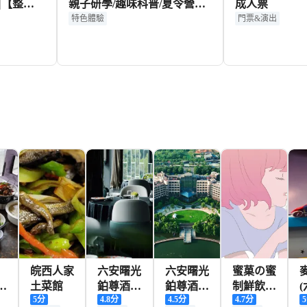
|【整團
親子研學/趣味科普/夏令營
成人票
一價全包·
【航天科技+國學文化/研學體
特色體驗
門票&演出
隱形消
驗/體驗氣動火箭發射】
299+
90+
104
HKD
HKD
HKD
皖西人家
六安曙光
六安曙光
蜜菓の蜜
店
土菜館
鉑尊酒店
鉑尊酒店
制鮮飲
5
分
4.8
分
4.5
分
4.7
分
5
嶺
·皋城小
·尚食咖
(霍山新