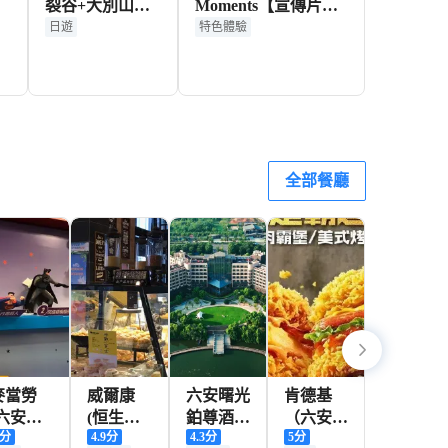
裂谷+大別山風
Moments【宣傳片微
情谷一日遊中英
電影紀錄片/商業攝影
日遊
特色體驗
文服務不含門票
攝像跟拍航拍寫真婚
紗/翻譯】
+
878+
129+
HKD
HKD
全部餐廳
麥當勞
威爾康
六安曙光
肯德基
(六安梅
(恒生陽
鉑尊酒店
（六安皖
分
4.9
分
4.3
分
5
分
山路店)
光城店)
·柏翠中
西店）