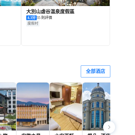
大別山虛谷温泉度假區
4.3
分
35 則評價
度假村
195+
90+
D
門票
HKD
全部酒店