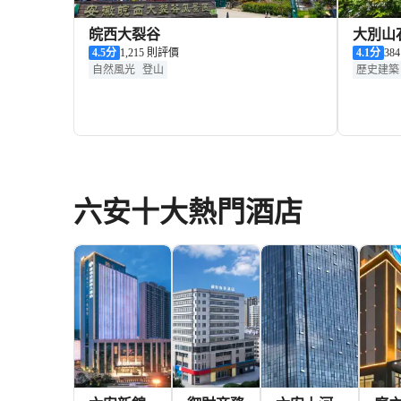
皖西大裂谷
大別山
4.5
分
1,215 則評價
4.1
分
38
自然風光
登山
歷史建築
六安十大熱門酒店