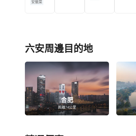
安徽菜
（紅街
店）
店）·餐
店）
廳
六安周邊目的地
合肥
距離74公里