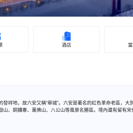
票
酒店
當
的發祥地，故六安又稱“皋城”。六安是著名的紅色革命老區，大
嶽山、銅鑼寨、萬佛山、八公山等風景名勝區。境內還有留有宋