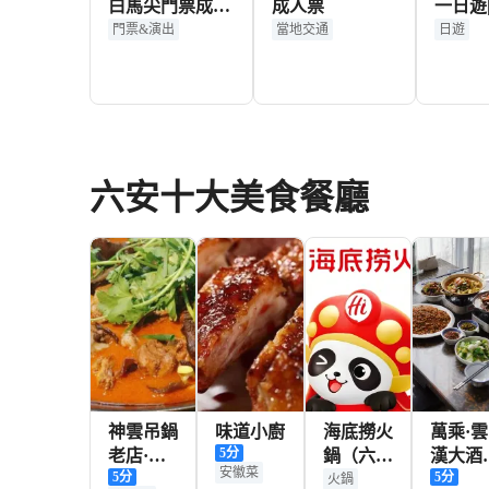
白馬尖門票成人
成人票
一日遊
票
天天|
門票&演出
當地交通
日遊
純玩無
費】
93+
93+
HKD
HKD
六安十大美食餐廳
神雲吊鍋
味道小廚
海底撈火
萬乘·雲
5
分
老店·始
鍋（六安
漢大酒
安徽菜
5
分
5
分
於2006年
銀泰百貨
（佛子
火鍋