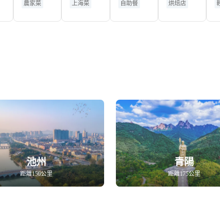
農家菜
上海菜
自助餐
烘焙店
館
啡廳
天地店)
黃金地段
池州
青陽
距離150公里
距離175公里