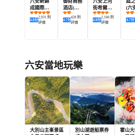
六安新錦
御財商務
六安上河
庭
成國際大
酒店(六
街希爾頓
(六
酒店
安御財大
歡朋酒店
廣
2,931 則
428 則
1,166 則
4.8
分
4.7
分
4.8
分
4.7
分
廈店)
步行
評價
評價
評價
291+
88+
367+
HKD
HKD
HKD
HKD
六安當地玩樂
大別山主峯景區
別山湖遊船票券
霍山大