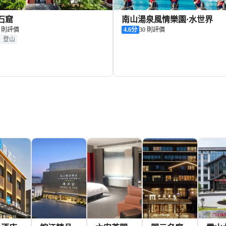
石窟
南山湯泉風情樂園·水世界
4 則評價
4.6
分
30 則評價
登山
76+
門票
HKD
門票
HK