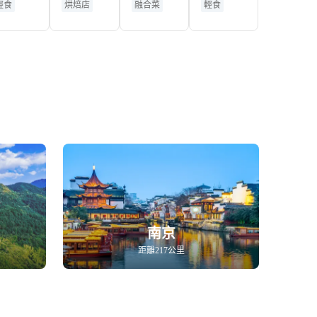
輕食
烘焙店
融合菜
輕食
餐廳
南京
距離217公里