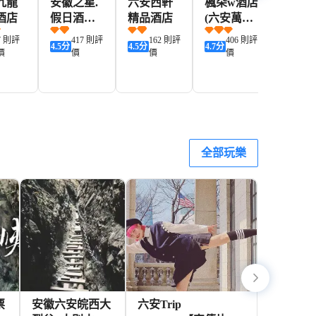
九龍
安徽之星.
六安西軒
楓朵w酒店
格林豪
酒店
假日酒店
精品酒店
(六安萬達
(六安
(六安大別
廣場紅街
站店)
7 則評
417 則評
162 則評
406 則評
88
4.5
分
4.5
分
4.7
分
4.8
分
山路百大
店)
價
價
價
價
價
金商都店)
212+
124+
118+
203+
1
HKD
HKD
HKD
HKD
全部玩樂
票
安徽六安皖西大
六安Trip