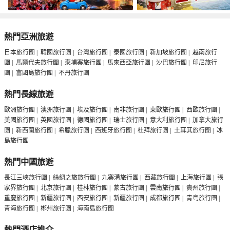
熱門亞洲旅遊
日本旅行團
|
韓國旅行團
|
台灣旅行團
|
泰國旅行團
|
新加坡旅行團
|
越南旅行
團
|
馬爾代夫旅行團
|
柬埔寨旅行團
|
馬來西亞旅行團
|
沙巴旅行團
|
印尼旅行
團
|
富國島旅行團
|
不丹旅行團
熱門長線旅遊
歐洲旅行團
|
澳洲旅行團
|
埃及旅行團
|
南非旅行團
|
東歐旅行團
|
西歐旅行團
|
美國旅行團
|
英國旅行團
|
德國旅行團
|
瑞士旅行團
|
意大利旅行團
|
加拿大旅行
團
|
新西蘭旅行團
|
希臘旅行團
|
西班牙旅行團
|
杜拜旅行團
|
土耳其旅行團
|
冰
島旅行團
熱門中國旅遊
長江三峽旅行團
|
絲綢之旅旅行團
|
九寨溝旅行團
|
西藏旅行團
|
上海旅行團
|
張
家界旅行團
|
北京旅行團
|
桂林旅行團
|
蒙古旅行團
|
雲南旅行團
|
貴州旅行團
|
重慶旅行團
|
新疆旅行團
|
西安旅行團
|
新疆旅行團
|
成都旅行團
|
青島旅行團
|
青海旅行團
|
郴州旅行團
|
海南島旅行團
熱門酒店推介