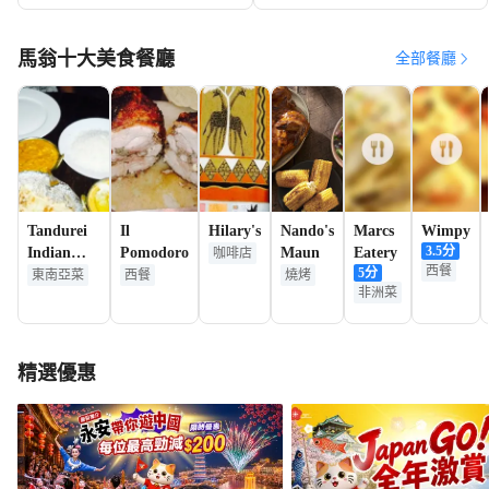
馬翁十大美食餐廳
全部餐廳
Tandurei
Il
Hilary's
Nando's
Marcs
Wimpy
3.5
分
Indian
Pomodoro
Maun
Eatery
咖啡店
西餐
5
分
Restaurant
東南亞菜
西餐
燒烤
非洲菜
精選優惠