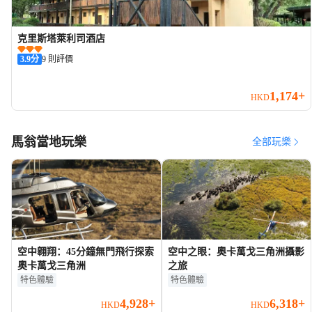
克里斯塔萊利司酒店
3.9
分
9 則評價
1,174+
HKD
馬翁當地玩樂
全部玩樂
空中翱翔：45分鐘無門飛行探索
空中之眼：奧卡萬戈三角洲攝影
奧卡萬戈三角洲
之旅
特色體驗
特色體驗
4,928+
6,318+
HKD
HKD