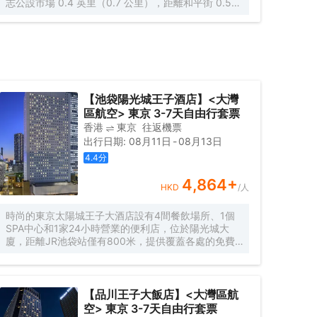
志公設市場 0.4 英里（0.7 公里），距離和平街 0.5
英里（0.8 公里）。 您可充分利用季節性開放的室外
游泳池等度假設施，此外還有免費 WiFi和禮品店/報攤
等。
【池袋陽光城王子酒店】<大灣
區航空> 東京 3-7天自由行套票
香港
東京
往返機票
出行日期
:
08月11日
-
08月13日
4.4
分
4,864
+
HKD
/人
時尚的東京太陽城王子大酒店設有4間餐飲場所、1個
SPA中心和1家24小時營業的便利店，位於陽光城大
廈，距離JR池袋站僅有800米，提供覆蓋各處的免費
無線網絡連接。 東京太陽城王子大酒店的客房均配備
有線電視、書桌和電熱水壺。每間客房均配有帶浴缸、
浴室設施和日式浴袍的連接浴室。 附近的池袋車站可
直接通往上野、新宿和澀谷，僅需20分鐘便可抵達。
【品川王子大飯店】<大灣區航
東池袋地鐵站距離酒店有500米，提供前往銀座和築底
空> 東京 3-7天自由行套票