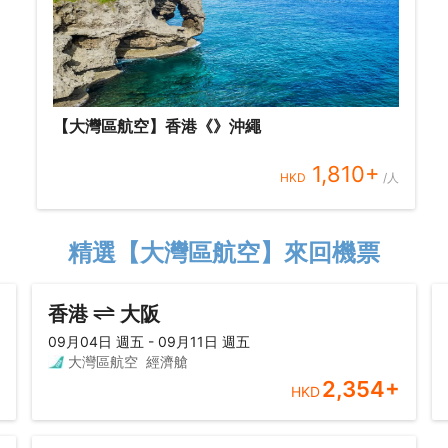
【大灣區航空】香港《》沖繩
1,810
+
HKD
/人
精選【大灣區航空】來回機票
香港
大阪
09月04日 週五 - 09月11日 週五
大灣區航空
經濟艙
2,354
+
HKD