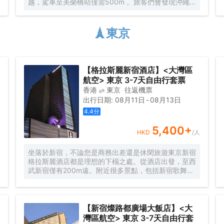
越，駕車至美榮橋站僅需500m 。旅客們會發現沖繩
Omoro鬼怪屋、沖繩平和通商店街和市場本通商業街
距離酒店都不遠。 所有極具特色的客房都配備有雨
傘、空調和液晶電視機，讓您感受到更加貼心細緻的入
🗼東京
住體驗。有飲水需求的旅客，酒店還為您提供了咖啡
壺/茶壺。倘若您在忙碌的一天後想在自己的客房內放
鬆，提供拖鞋、24小時熱水和吹風機的客房浴室是不
錯的選擇。酒店內的西餐廳供應特色菜餚，來滿足旅客
【格拉斯麗新宿酒店】<大灣區
的需求。咖啡廳旨在為旅客和您的朋友提供一處消遣的
航空> 東京 3-7天自由行套票
場所。如果旅客想在自己的房間舒適的用餐，酒店可提
香港
東京
往返機票
供客房服務。酒店周邊的美食也等待着您的探索，福飯
出行日期
:
08月11日
-
08月13日
(國際通店)（和食 ふぐ創作料理 福飯 國際通り店）
（海鮮）會供應一流的推薦美味鹽烤白子，Wafu-
4.4
分
tei（和風亭(那覇メインプレイス)）（日本料理）的牛
肉飯也頗受歡迎，がんじゅう堂（がんじゅう堂）（日
5,400
+
HKD
/人
本料理）也是家值得去的地方。
坐落於新宿，不論您是商務出差還是休閑旅遊東京新宿
格拉斯麗酒店都是理想的下榻之處。從酒店出發，至西
武新宿僅有200m遠。附近很多景點，包括新宿歌舞伎
町、Magic Bar Tejinaya Shinjuku和機器人餐廳表演
秀都離酒店不遠。 酒店對客房的裝飾十分考究，每間
設施齊全的客房都配備有雨傘、熨衣設備和空調。可以
去酒店咖啡廳，舒適的環境，可供您休憩放鬆。如果您
【新宿燦路都廣場大飯店】<大
喜歡安靜的用餐，酒店可以提供房間送餐服務。若是覺
灣區航空> 東京 3-7天自由行套