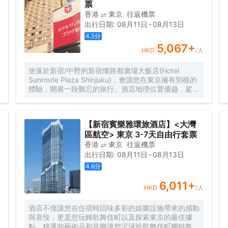
得酒店的餐飲無法滿足您挑剔的味蕾，不妨去附近的
票
Le Mange-Tout（ル・マンジュ・トゥー）（法國
香港
東京
往返機票
菜）品嚐下一流的推薦美食鹿肉肉排，豪龍久保（豪龍
出行日期
:
08月11日
-
08月13日
久保）（日本料理）和傳（傳）（創意菜）是另外兩處
4.5
分
不錯之選。酒店的商務中心提供優質服務，是眾多商旅
客選擇入住這裏的原因。工作人員可根據旅客需要安排
5,067
+
HKD
/人
接機服務。
坐落於新宿/中野的新宿燦路都廣場大飯店(Hotel
Sunroute Plaza Shinjuku)，會讓您在東京擁有別樣的
體驗，開展一段難忘的旅行。酒店地理位置優越，駕車
至JR新宿站僅需400m 。除此之外，至新宿站地鐵站
只需步行前往。旅客們會發現Matcha & Japanese
Home Cooking Experience、Spincoaster Music Bar
【新宿賓樂雅環旅酒店】<大灣
和Shinjuku Expressway Bus Terminal距離酒店都不
區航空> 東京 3-7天自由行套票
遠。
香港
東京
往返機票
出行日期
:
08月11日
-
08月13日
4.6
分
6,011
+
HKD
/人
酒店不僅讓您在住宿時回味多彩的娛樂設施帶來的感動
與喜悅，更是您玩轉歌舞伎町以及探索東京的最佳據
點。精選的藝術品和音樂讓您沉浸於歌舞伎町獨特氛