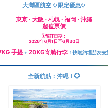
大灣區航空 ✨限定優惠✨
東京 · 大阪 · 札幌 · 福岡 · 沖繩
超值票價
🗓️預訂日期：
2026年6月1日至6月30日
7KG 手提
20KG寄艙行李
+
！快啲約埋朋友去
全新航點：沖繩！💮