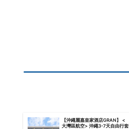
【沖繩麗嘉皇家酒店GRAN】 <
大灣區航空> 沖繩3-7天自由行套