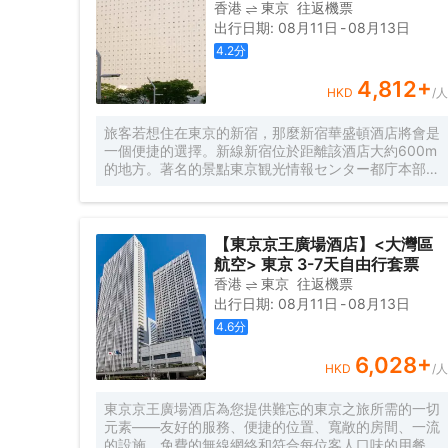
（VOD）的平面電視。客人可以在spa浴池放鬆身心、
香港
東京
往返機票
在健身中心鍛鍊（均有年齡限制並額外收費）。酒店還
出行日期
:
08月11日
-
08月13日
設有美容沙龍和商務中心。客人可在大堂使用免費無線
4.2
分
網絡連接。酒店的餐飲選擇提供日式、中式和歐洲美
食。25樓的Est Italian意大利餐廳和Ovest酒吧享有壯
4,812
+
HKD
/人
麗的城市景緻。Cross Dine餐廳供應豐盛的國際自助
餐。
旅客若想住在東京的新宿，那麼新宿華盛頓酒店將會是
一個便捷的選擇。新線新宿位於距離該酒店大約600m
的地方。著名的景點東京観光情報センター都庁本部、
造幣局東京支局和東京都廳展望台均可步行很短距離到
達。所有極具特色的客房都配備有國際長途電話、雨傘
和熨衣設備，讓您感受到更加貼心細緻的入住體驗。有
飲水需求的旅客，酒店還為您提供了電熱水壺和咖啡
【東京京王廣場酒店】<大灣區
壺/茶壺。倘若您在忙碌的一天後想在自己的客房內放
航空> 東京 3-7天自由行套票
鬆，提供拖鞋、24小時熱水和浴缸的客房浴室是不錯
香港
東京
往返機票
的選擇。在餐廳服務方面，酒店中餐廳會提供美食。酒
出行日期
:
08月11日
-
08月13日
店設有咖啡廳，您可在這裏放鬆身心，享受貼心的服
4.6
分
務。旅客想要在自己的房間邊聽音樂邊享受美食，衹需
呼叫送餐服務。酒店周邊的美食也等待着您的探索，
6,028
+
Pachon（レストラン・パッション）（意大利菜）會
HKD
/人
供應一流的推薦美味加斯佩半島龍蝦片配綠蘆筍和柑橘
（Gaspesie Lobster Slices with Green Asparagus
東京京王廣場酒店為您提供難忘的東京之旅所需的一切
and Citrus Fruit），Le Mange-Tout（ル・マンジ
元素——友好的服務、便捷的位置、寬敞的房間、一流
ュ・トゥー）（法國菜）的鹿肉肉排也頗受歡迎，豪龍
的設施、免費的無線網絡和符合每位客人口味的用餐選