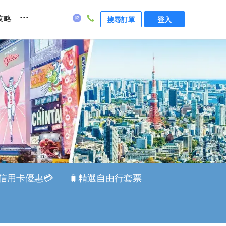
...
攻略
搜尋訂單
登入
信用卡優惠💳
🧳精選自由行套票