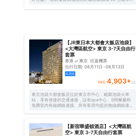
程，位於那霸主街——市內主要旅遊娛樂區 Kokusai
Dori 和設有鱗次櫛比的傳統陶藝坊的歷史名街
Tsuboya Yachimun Dori 之間，地理位置優越便利，
是休閒和商務旅客的理想下榻之所。 您可來到附近聯
合國教科文組織世界遺產首裏城，或漫步前往酒店數分
鐘步程外的牧志公設市場，該市場是沖繩倍受歡迎的食
品市場。 沖繩那霸凱悅酒店將歷史古樸與中心位置完
【JR東日本大都會大飯店池袋】
美結合，絕不辜負當今奢華旅客對凱悅品質的期待。
<大灣區航空> 東京 3-7天自由行
套票
香港
東京
往返機票
出行日期
:
08月11日
-
08月13日
4.6
分
4,903
+
HKD
/人
東京池袋大都會飯店位於東京市中心，毗鄰池袋火車
站，享有便捷的交通連接，設有spa中心、9間餐廳和
免費室內有線網絡連接。所有客房均提供無線網絡連接
（免費WiFi）。池袋車站提供5條火車線路和3條地鐵
線路，包括直達新宿、原宿和涉谷地區的火車連接。通
往羽田和成田機場的機場班車可直達東京大都會飯店。
【新宿華盛頓酒店】<大灣區航
東京大都會池袋飯店的空調客房享有城市全景。每間客
空> 東京 3-7天自由行套票
房均配有沏茶設施以及一台帶有線頻道和視頻點播