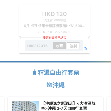
HKD
120
預訂滿1,600即減
6月-恒生信用卡預訂機票滿HK$1,600(未連稅)即減HK$120
2026.06.01
-
2026.06.30
優惠有效期已結束
HASE120T6
收藏
複製
🧳精選自由行套票
🌺沖繩
【沖繩逸之彩酒店】<大灣區航
空>沖繩 3-7天自由行套票