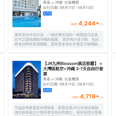
香港
沖繩
往返機票
出行日期
:
08月11日
-
08月13日
4.7
分
4,244
+
HKD
/人
備有室內外游泳池，一個按摩浴池和一個開放式温泉，
您可以盡情體驗沖繩的氛圍。 我們有許多活動，包括
夜食拉麪和美酒體驗，還有更多僅在本酒店才能體驗到
的豐富內容！ 我們的工作人員會說日語，中文，英語
和韓語，將幫助您留下難忘的回憶。 距離購物和美食
區國際通，牧志站有1分鐘的步行路程。
【JR九州Blossom酒店那霸】 <
大灣區航空>沖繩 3-7天自由行套
票
香港
沖繩
往返機票
出行日期
:
08月11日
-
08月13日
4.6
分
4,718
+
HKD
/人
不論是商務還是休閒旅客，那霸花開JR九州酒店都能
讓您的那霸之行變得更加美好而難忘。酒店地理位置優