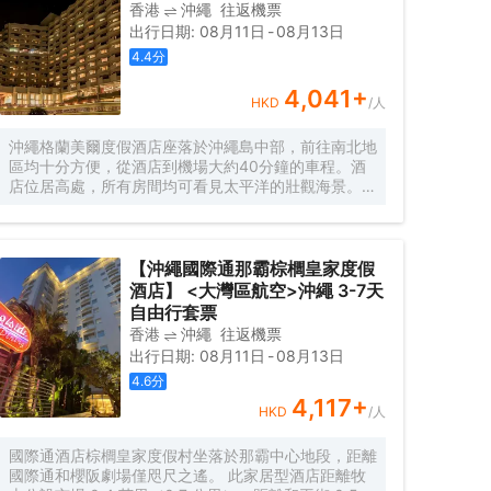
香港
沖繩
往返機票
出行日期
:
08月11日
-
08月13日
4.4
分
4,041
+
HKD
/人
沖繩格蘭美爾度假酒店座落於沖繩島中部，前往南北地
區均十分方便，從酒店到機場大約40分鐘的車程。酒
店位居高處，所有房間均可看見太平洋的壯觀海景。日
出的勝景，日落後的城市夜景讓你目不暇接。酒店擁有
設施齊全的寬敞客房，全客房配備寬帶上網，免費衞星
電視（日本CCTV大富台)，且全部房間可以觀看中韓
衞星電視。同時酒店周邊有多處旅遊景點，購物中心，
【沖繩國際通那霸棕櫚皇家度假
會議設施，綜合運動設施等。酒店提供24小時接待服
酒店】 <大灣區航空>沖繩 3-7天
務，免費提供入住期間便利用品，無論是商務還是休閒
自由行套票
都將是您不錯的選擇。
香港
沖繩
往返機票
出行日期
:
08月11日
-
08月13日
4.6
分
4,117
+
HKD
/人
國際通酒店棕櫚皇家度假村坐落於那霸中心地段，距離
國際通和櫻阪劇場僅咫尺之遙。 此家居型酒店距離牧