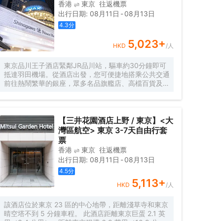
地區的直達列車。 休閑設施提供泰式按摩和身體護理
香港
東京
往返機票
服務。酒店設有投幣式上網處。 Bayern餐廳提供自助
出行日期
:
08月11日
-
08月13日
餐。武藏野餐廳供應各種日本料理，而古稀殿中餐廳則
4.3
分
提供粵菜。 請使用陽光城公共停車場（車高限制
2.1m）。 對於入住的客人，停車費用為每晚每輛車收
5,023
+
費 2,000 日元（期間不出庫）。需要辦理停車票，請
HKD
/人
在出庫前前往前台辦理。停車超過24小時或中途出庫
將收取額外費用。
東京品川王子酒店緊鄰JR品川站，驅車約30分鐘即可
抵達羽田機場。從酒店出發，您可便捷地搭乘公共交通
前往熱鬧繁華的銀座，眾多名品旗艦店、高檔百貨及百
年老店匯聚於此，定會讓徜徉於東京購物天堂的您收穫
頗豐。東京的標誌性建築東京塔亦距離酒店不遠，您可
在眺望廳極目遠眺，將廣闊迷人的東京全景盡收眼底；
晚間時分還可欣賞如寶石般璀璨閃耀的塔身燈光。7-11
【三井花園酒店上野 / 東京】<大
便利店及藥粧店雲集於酒店周圍，將為您帶來諸多便
灣區航空> 東京 3-7天自由行套
捷。
票
香港
東京
往返機票
出行日期
:
08月11日
-
08月13日
4.5
分
5,113
+
HKD
/人
該酒店位於東京 23 區的中心地帶，距離淺草寺和東京
晴空塔不到 5 分鐘車程。 此酒店距離東京巨蛋 2.1 英