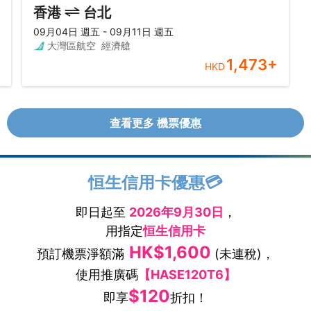
香港
台北
09月04日 週五 - 09月11日 週五
大灣區航空
經濟艙
1,473
+
HKD
查看更多 機票優惠
恒生信用卡優惠💳
即日起至
2026年9月30日
，
用指定
恒生信用卡
HK$1,600
預訂機票淨額滿
(未連稅)，
使用推廣碼
【HASE120T6】
$120
即享
折扣！