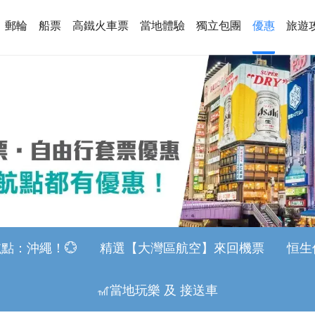
郵輪
船票
高鐵火車票
當地體驗
獨立包團
優惠
旅遊
點：沖繩！💮
精選【大灣區航空】來回機票
恒生
🎢當地玩樂 及 接送車