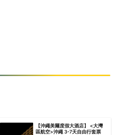
【沖繩美爾度假大酒店】 <大灣
區航空>沖繩 3-7天自由行套票