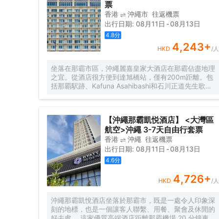
票
香港
沖繩市
往返機票
出行日期
:
08月11日
-
08月13日
4.8
分
4,243
+
HKD
/人
坐落在那霸市區，沖繩麗嘉皇家大酒店在那霸佔盡地理
之宜。從酒店很方便到達旭橋站，僅有200m距離。包
括那覇駅跡、Kafuna Asahibashi和石川正道先生歌碑
都在短距離內，入住酒店的旅客在該地區遊覽會很方
便。
【沖繩那霸凱悦酒店】 <大灣區
航空>沖繩 3-7天自由行套票
香港
沖繩
往返機票
出行日期
:
08月11日
-
08月13日
4.6
分
4,726
+
HKD
/人
沖繩那霸凱悅酒店坐落於那霸市，既是一處令人印象深
刻的地標，也是一個讓客人聯繫、用餐、聚會及休閒的
好去處。 這家優質高端酒店距離那霸機場 20 分鐘車