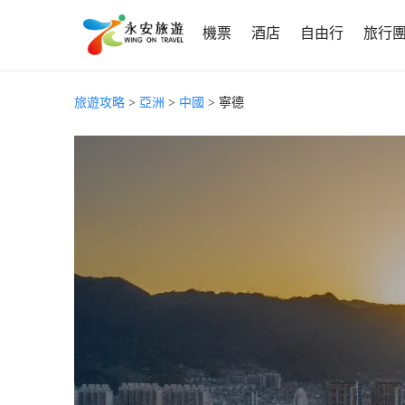
機票
酒店
自由行
旅行
旅遊攻略
>
亞洲
>
中國
> 寧德