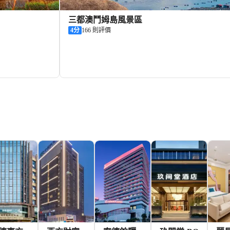
三都澳鬥姆島風景區
4
分
166 則評價