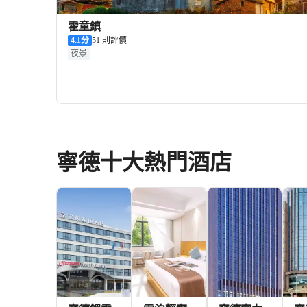
霍童鎮
4.1
分
51 則評價
夜景
寧德十大熱門酒店