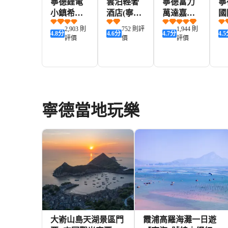
寧德鋰電
雲泊輕奢
寧德富力
寧
小鎮希爾
酒店(寧德
萬達嘉華
國
頓歡朋酒
萬達汽車
酒店
大
2,903 則
752 則評
1,944 則
4.8
分
4.6
分
4.7
分
4.5
店
北站店)
評價
價
評價
502+
134+
456+
HKD
HKD
HKD
H
寧德當地玩樂
大嵛山島天湖景區門
霞浦高羅海灘一日遊