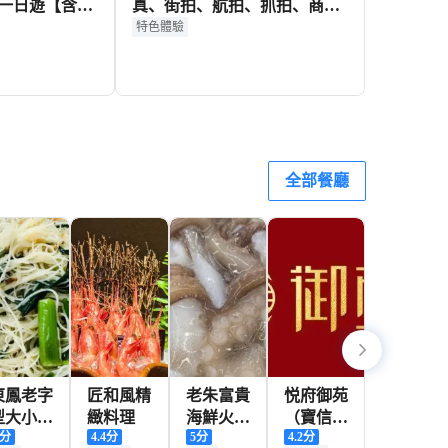
一日遊【含門
真、街拍、航拍、抓拍、商業
送+12人小團】
攝影攝像/一對一・全品類定
特色體驗
制】
335+
774+
HKD
HKD
全部餐廳
東鳳老字
匠和風精
老朱富貴
悦府御苑
型大小腰
緻料理
海鮮火鍋
（寶信
分
4.4
分
5
分
4.2
分
子店
（寶信
店）