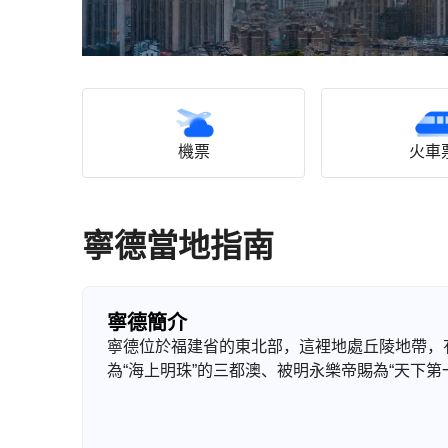
機票
火車
寧德當地指南
寧德簡介
寧德位於福建省的東北部，這裡地處丘陵地帶，
為“海上明珠”的三都澳、被明永樂帝賜為“天下第