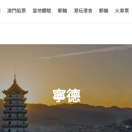
團
澳門船票
當地體驗
郵輪
港玩港食
郵輪
火車票
寧德