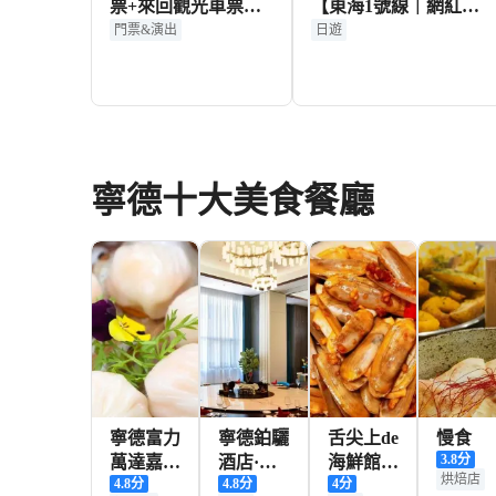
票+來回觀光車票成
【東海1號線｜網紅下
人票
尾島海蝕洞奇觀｜接
門票&演出
日遊
送】
84+
171+
HKD
HKD
寧德十大美食餐廳
寧德富力
寧德鉑驪
舌尖上de
慢食
3.8
分
萬達嘉華
酒店·朗
海鮮館
烘焙店
4.8
分
4.8
分
4
分
酒店·品
悅軒中餐
（總店）