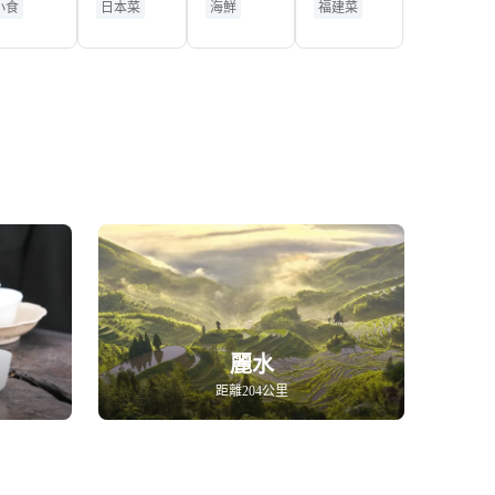
小食
日本菜
海鮮
福建菜
店）
麗水
距離204公里