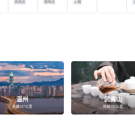
烘焙店
咖啡店
火鍋
温州
武夷山
距離187公里
距離192公里