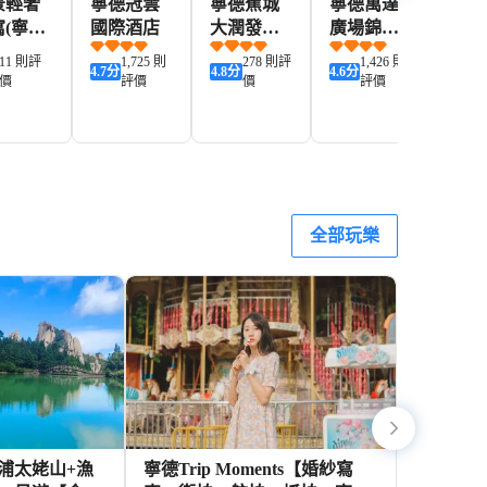
景輕奢
寧德冠雲
寧德蕉城
寧德萬達
東方
寓(寧德
國際酒店
大潤發亞
廣場錦江
大飯
車站店)
朵酒店
都城酒店
德蕉
11 則評
1,725 則
278 則評
1,426 則
4.7
分
4.8
分
4.6
分
4.4
分
人民
價
評價
價
評價
店)
168+
409+
440+
344+
D
HKD
HKD
HKD
HKD
全部玩樂
浦太姥山+漁
寧德Trip Moments【婚紗寫