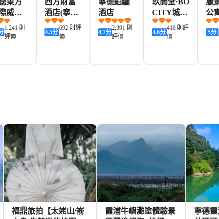
德東方
西方財富
寧德鉑驪
玖間堂·BO
麗
際威悅
酒店(寧德
酒店
CITY城市
公
酒店
萬達廣場
酒店(寧德
火
1,241 則
692 則評
2,391 則
410 則評
分
4.5
分
4.7
分
4.6
分
5
分
店)
蕉城區汽
評價
價
評價
價
車北站店)
137+
377+
588+
176+
KD
HKD
HKD
HKD
HK
福鼎旅拍【太姥山/嵛
霞浦牛嶼灘塗體驗景
寧德霞