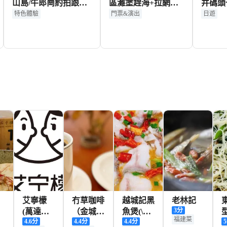
山島/牛郎崗約拍跟拍
區灘塗趕海+拉網籠
井碼頭
航拍多語言翻譯攝影
+滑板工具成人票
票+接
特色體驗
門票&演出
日遊
師】
258+
148+
HKD
HKD
艾寧檬
冇草咖啡
越城記黑
老林記
3
分
(萬達廣
（金城花
魚煲(\萬
福建菜
4.6
分
4.4
分
4.4
分
5
場店)
苑店）
達店)