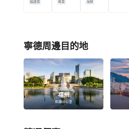
福建菜
粵菜
海鮮
珍中餐廳
廳
寧德周邊目的地
福州
距離69公里