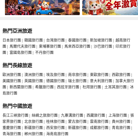
熱門亞洲旅遊
日本旅行團
|
韓國旅行團
|
台灣旅行團
|
泰國旅行團
|
新加坡旅行團
|
越南旅行
團
|
馬爾代夫旅行團
|
柬埔寨旅行團
|
馬來西亞旅行團
|
沙巴旅行團
|
印尼旅行
團
|
富國島旅行團
|
不丹旅行團
熱門長線旅遊
歐洲旅行團
|
澳洲旅行團
|
埃及旅行團
|
南非旅行團
|
東歐旅行團
|
西歐旅行團
|
美國旅行團
|
英國旅行團
|
德國旅行團
|
瑞士旅行團
|
意大利旅行團
|
加拿大旅行
團
|
新西蘭旅行團
|
希臘旅行團
|
西班牙旅行團
|
杜拜旅行團
|
土耳其旅行團
|
冰
島旅行團
熱門中國旅遊
長江三峽旅行團
|
絲綢之旅旅行團
|
九寨溝旅行團
|
西藏旅行團
|
上海旅行團
|
張
家界旅行團
|
北京旅行團
|
桂林旅行團
|
蒙古旅行團
|
雲南旅行團
|
貴州旅行團
|
重慶旅行團
|
新疆旅行團
|
西安旅行團
|
新疆旅行團
|
成都旅行團
|
青島旅行團
|
青海旅行團
|
郴州旅行團
|
海南島旅行團