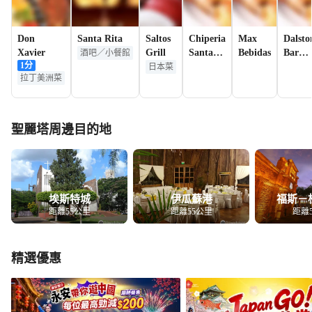
Don
Santa Rita
Saltos
Chiperia
Max
Dalsto
Xavier
Grill
Santa
Bebidas
Bar
酒吧／小餐館
1
分
Rita
Santa
日本菜
拉丁美洲菜
Rita
聖麗塔周邊目的地
埃斯特城
伊瓜蘇港
福斯－
距離55公里
距離55公里
距離
精選優惠