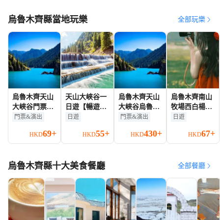
烏魯木齊縣當地玩樂
全部玩樂
烏魯木齊天山
天山大峽谷一
烏魯木齊天山
烏魯木齊南山
大峽谷門票
日遊【暢遊森
大峽谷烏魯木
牧場西白楊溝
(需另購自駕車
林氧吧+純玩
齊市區-景區來
+烏拉斯台純
門票&演出
日遊
門票&演出
日遊
票使用)成人票
無購物+大小
回包車接駁車
玩一日遊【承
69+
55+
430+
67+
HKD
HKD
HKD
HKD
團自由選擇】
所有旅客
諾不轉團】
烏魯木齊縣十大美食餐廳
全部餐廳