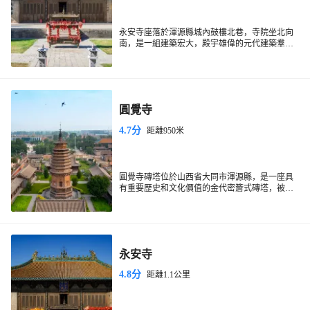
永安寺座落於渾源縣城內鼓樓北巷，寺院坐北向
南，是一組建築宏大，殿宇雄偉的元代建築羣。
寺院坐北向南，共分前、中、後三院，現存山
門、中殿、正殿以及東西廂房配殿，均為元代建
築。其建築佈局以中軸線為主，左右對稱。進得
山門，兩旁是哼、哈二將塑像，正殿名為“傳法正
宗殿”，又名大雄寶殿，面寬五尺，進深三間。殿
圓覺寺
內正中佛壇上供奉三世佛像，東西兩旁塑四位菩
薩和二位護法天神，佛像渾雄高大，神姿飄逸，
4.7分
距離950米
再加上天宮樓閣懸空倒身禮拜的二位仙女體態動
人，實為殿堂之妙塑。除此而外，殿內四壁佈滿
高三米，長五十多米的巨幅壁畫，畫法純熟，令
人驚歎。永安寺除壁畫外，寺中的元代石幢和兩
通元碑、大永安寺禪師銘、永安寺焚修碑記、明
圓覺寺磚塔位於山西省大同市渾源縣，是一座具
萬曆庚寅年（1590）重修地藏王堂碑記都為珍貴
有重要歷史和文化價值的金代密簷式磚塔，被列
文物，可惜這些文物在“文革”中均遭厄運。
為全國重點文物保護單位。圓覺寺建於金正隆三
這座磚塔呈等邊八角形，採用仿木結構設計。塔
年（1158年），由僧侶玄真主持修建，歷經明清
基高約4米，裝飾有精美的磚雕圖案。第一層雕刻
時期的多次修繕。
有獅子和獸面圖案，第二層為蓮瓣，第三層則展
示了樂伎和舞伎的形象，描繪了包括編鐘、琵
琶、排簫等十餘種樂器。第四層則為仿木作鬥
永安寺
拱。塔身的第一層雕刻出八面仿木門窗，其中北
門有婦人半掩門的浮雕。上部的二到八層為連續
4.8分
距離1.1公里
的密簷，第八層與第九層之間的間距有所變化。
塔頂的鳳凰能夠指示風向，是中國古代流傳下來
的候風儀實物，至今仍可隨風旋轉。