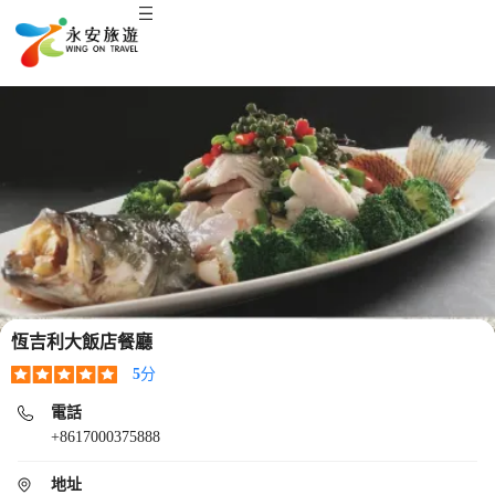
恆吉利大飯店餐廳
5
分
電話
+8617000375888
地址