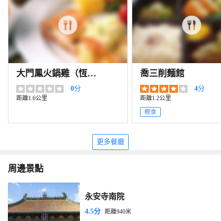
大門鳳火鍋雞（恆山
喬三削麵館
北路店）
0
分
4
分
距離1.6公里
距離1.2公里
輕食
更多餐廳
周邊景點
永安寺南院
4.5分
距離940米