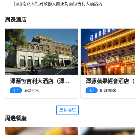
恒山南路人社局政務大廳正對面恒吉利大酒店內
周邊酒店
渾源恆吉利大酒店（渾源
渾源蘋果輕奢酒店（
古城店）
古城店）
4.4
4.7
距離20米
距離290米
更多酒店
周邊餐廳