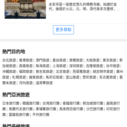
永安寺是一座歷史悠久的佛教寺廟，始建於金
代，後毀於火災，元、明、清代曾多次重修，大
殿簷下有一個匾額，為元初雪庵和尚所題，是一
永安寺建築群依山而建，佈局嚴謹，沿中軸線依
天王殿
處集宗教、文化和藝術於一體的旅遊勝地，2005
次為山門、
和傳法正宗殿，兩側東西配殿
伽藍殿
年入選第五批全國重點文物保護單位，也是遊戲
永安寺不僅是一個歷史底蘊深厚的文化目的地，
有觀音殿、
達摩殿、雷神殿及關帝殿，佔
《黑神話：悟空》的取景地。
還是中國古代建築藝術精髓的濃縮展示窗口。無
地5000多平方米。寺內不僅有元代木構建築和琉
更多景點
論是尋求心靈寧靜的信徒，還是對佛教文化、古
璃瓦頂，還有極其罕見的多宗教合體的元代水陸
建築藝術感興趣的遊客，都可以這裡穿越千年，
法會壁畫，遊客可以在這裡大飽眼福。
領略古人的思想和智慧，探索璀璨的歷史與文
化。
熱門目的地
台北旅遊
|
香港旅遊
|
澳門旅遊
|
曼谷旅遊
|
首爾旅遊
|
大阪旅遊
|
東京旅遊
|
新
加坡旅遊
|
高雄旅遊
|
珠海旅遊
|
上海旅遊
|
深圳旅遊
|
吉隆坡旅遊
|
台中旅遊
|
沖繩旅遊
|
福岡旅遊
|
普吉島旅遊
|
北京旅遊
|
芭堤雅旅遊
|
胡志明市旅遊
|
廣州
旅遊
|
札幌旅遊
|
倫敦旅遊
|
馬尼拉旅遊
|
釜山旅遊
|
悉尼旅遊
|
名古屋旅遊
|
墨
爾本旅遊
|
河內旅遊
|
温哥華旅遊
熱門亞洲旅遊
日本旅行團
|
韓國旅行團
|
台灣旅行團
|
泰國旅行團
|
新加坡旅行團
|
越南旅行
團
|
馬爾代夫旅行團
|
柬埔寨旅行團
|
馬來西亞旅行團
|
沙巴旅行團
|
印尼旅行
團
|
富國島旅行團
|
不丹旅行團
熱門長線旅遊