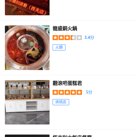
龍盛銅火鍋
3.4
分
火鍋
翻滾吧蛋糕君
5
分
烘焙店