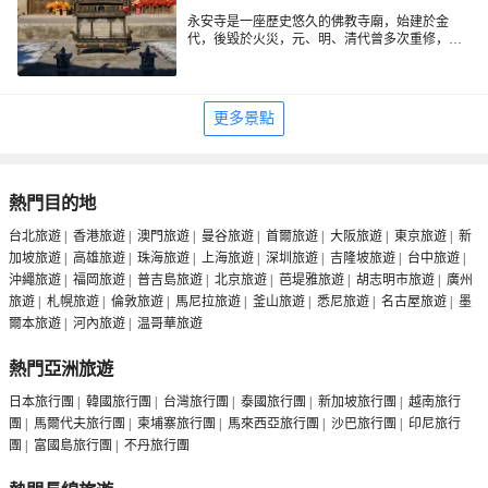
永安寺是一座歷史悠久的佛教寺廟，始建於金
代，後毀於火災，元、明、清代曾多次重修，大
殿簷下有一個匾額，為元初雪庵和尚所題，是一
永安寺建築群依山而建，佈局嚴謹，沿中軸線依
天王殿
處集宗教、文化和藝術於一體的旅遊勝地，2005
次為山門、
和傳法正宗殿，兩側東西配殿
伽藍殿
年入選第五批全國重點文物保護單位，也是遊戲
永安寺不僅是一個歷史底蘊深厚的文化目的地，
有觀音殿、
達摩殿、雷神殿及關帝殿，佔
《黑神話：悟空》的取景地。
還是中國古代建築藝術精髓的濃縮展示窗口。無
地5000多平方米。寺內不僅有元代木構建築和琉
更多景點
論是尋求心靈寧靜的信徒，還是對佛教文化、古
璃瓦頂，還有極其罕見的多宗教合體的元代水陸
建築藝術感興趣的遊客，都可以這裡穿越千年，
法會壁畫，遊客可以在這裡大飽眼福。
領略古人的思想和智慧，探索璀璨的歷史與文
化。
熱門目的地
台北旅遊
|
香港旅遊
|
澳門旅遊
|
曼谷旅遊
|
首爾旅遊
|
大阪旅遊
|
東京旅遊
|
新
加坡旅遊
|
高雄旅遊
|
珠海旅遊
|
上海旅遊
|
深圳旅遊
|
吉隆坡旅遊
|
台中旅遊
|
沖繩旅遊
|
福岡旅遊
|
普吉島旅遊
|
北京旅遊
|
芭堤雅旅遊
|
胡志明市旅遊
|
廣州
旅遊
|
札幌旅遊
|
倫敦旅遊
|
馬尼拉旅遊
|
釜山旅遊
|
悉尼旅遊
|
名古屋旅遊
|
墨
爾本旅遊
|
河內旅遊
|
温哥華旅遊
熱門亞洲旅遊
日本旅行團
|
韓國旅行團
|
台灣旅行團
|
泰國旅行團
|
新加坡旅行團
|
越南旅行
團
|
馬爾代夫旅行團
|
柬埔寨旅行團
|
馬來西亞旅行團
|
沙巴旅行團
|
印尼旅行
團
|
富國島旅行團
|
不丹旅行團