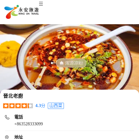
晉北老廚
4.3
分
山西菜
電話
+863528333099
地址