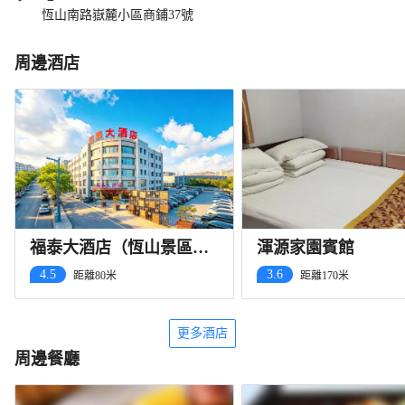
恆山南路嶽麓小區商鋪37號
周邊酒店
福泰大酒店（恆山景區
渾源家園賓館
店）
4.5
3.6
距離80米
距離170米
更多酒店
周邊餐廳