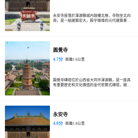
永安寺座落於渾源縣城內鼓樓北巷，寺院坐北向
南，是一組建築宏大，殿宇雄偉的元代建築羣。
寺院坐北向南，共分前、中、後三院，現存山
門、中殿、正殿以及東西廂房配殿，均為元代建
築。其建築佈局以中軸線為主，左右對稱。進得
山門，兩旁是哼、哈二將塑像，正殿名為“傳法正
宗殿”，又名大雄寶殿，面寬五尺，進深三間。殿
圓覺寺
內正中佛壇上供奉三世佛像，東西兩旁塑四位菩
薩和二位護法天神，佛像渾雄高大，神姿飄逸，
4.7分
距離1.6公里
再加上天宮樓閣懸空倒身禮拜的二位仙女體態動
人，實為殿堂之妙塑。除此而外，殿內四壁佈滿
高三米，長五十多米的巨幅壁畫，畫法純熟，令
人驚歎。永安寺除壁畫外，寺中的元代石幢和兩
通元碑、大永安寺禪師銘、永安寺焚修碑記、明
圓覺寺磚塔位於山西省大同市渾源縣，是一座具
萬曆庚寅年（1590）重修地藏王堂碑記都為珍貴
有重要歷史和文化價值的金代密簷式磚塔，被列
文物，可惜這些文物在“文革”中均遭厄運。
為全國重點文物保護單位。圓覺寺建於金正隆三
這座磚塔呈等邊八角形，採用仿木結構設計。塔
年（1158年），由僧侶玄真主持修建，歷經明清
基高約4米，裝飾有精美的磚雕圖案。第一層雕刻
時期的多次修繕。
有獅子和獸面圖案，第二層為蓮瓣，第三層則展
示了樂伎和舞伎的形象，描繪了包括編鐘、琵
琶、排簫等十餘種樂器。第四層則為仿木作鬥
永安寺
拱。塔身的第一層雕刻出八面仿木門窗，其中北
門有婦人半掩門的浮雕。上部的二到八層為連續
4.8分
距離1.8公里
的密簷，第八層與第九層之間的間距有所變化。
塔頂的鳳凰能夠指示風向，是中國古代流傳下來
的候風儀實物，至今仍可隨風旋轉。