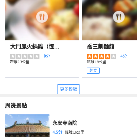
大門鳳火鍋雞（恆山
喬三削麵館
北路店）
0
分
4
分
距離2.3公里
距離1.9公里
輕食
更多餐廳
周邊景點
永安寺南院
4.5分
距離1.6公里