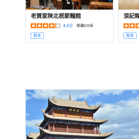
老賀家陝北抿節麵館
滾記
4.2
分
距離839米
輕食
輕食