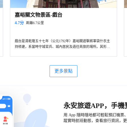
嘉峪關文物景區-戲台
4.7分
距離6.7公里
戲台是清乾隆五十七年（公元1792年）嘉峪關遊擊將軍袋什衣主
持修建，系當時守城官兵、城內居民及過往商旅的場所。其形制
為典型的中國傳統古典戲台，由木製屏風把前後台分隔開，屏風
正中央繪製八幅人物圖，是人們熟知的“八仙”內容。頂部為中國
傳統圖案“八卦圖”。兩側是一組風情壁畫，內容是寺廟的和尚及
尼姑庵的尼姑。這些繪畫內容在其它戲台上是非常少見的。戲台
更多景點
兩側書寫有對聯“離合悲歡演往事，愚賢忠佞認當場”。
永安旅遊APP，手
用 App 隨時隨地都可輕鬆預訂機
蹤實時航班動態，查看旅行資訊，更