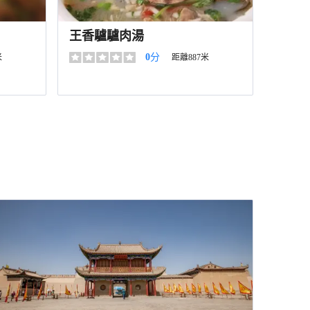
王香驢驢肉湯
0
分
米
距離887米