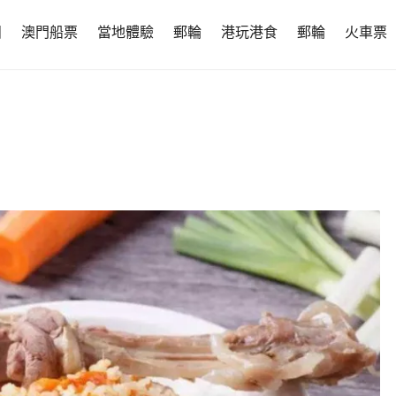
團
澳門船票
當地體驗
郵輪
港玩港食
郵輪
火車票