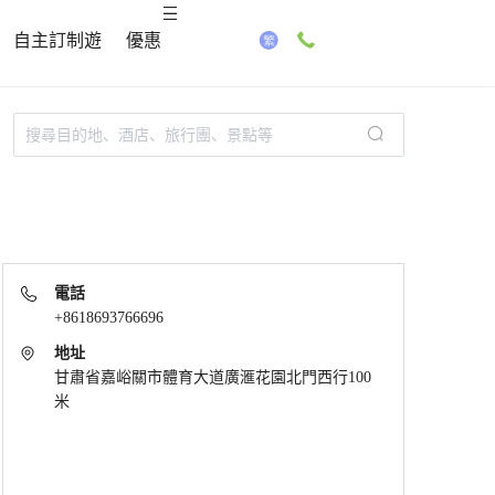
自主訂制遊
優惠
電話
+8618693766696
地址
甘肅省嘉峪關市體育大道廣滙花園北門西行100
米