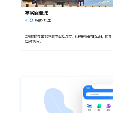
嘉峪關關城
4.5分
距離5.3公里
嘉峪關關城位於嘉峪關市西5公里處，這裡是明長城的西段。關城
始建於明朝。
它位於嘉峪關文物風景區內
，門票為通行證，需遊玩整個景
區。景區不算太大，全景區周長約4公里，裡面步行即可。若體力
不好可在門口租用單車進行遊玩。
入口位於東側，進入後首先可以看到黑山石雕群，這是現代石匠
仿刻的石刻群，展示嘉峪關的歷史文化。石刻群共有七個園區可
供參觀，分別是名人題詞園、古詩詞園、紀事園、故事園、游擊
繼續向前可以看到嘉峪關長城博物館，這是以長城歷史文化為專
將軍石刻園、魏晉磚壁畫石刻園以及黑山石刻園。
題的博物館。內部設備先進，展示了長城和嘉峪關的歷史、文
化、文物風光等。
再向前行便會到達西邊的核心區，進入關城前可以先到左邊的九
九眼泉
眼泉湖遊玩。
「旁水草豐美，景觀宜人，是一個古代屯軍
九眼泉
養馬、戍邊防患的好地方。現在的」
關城分為內城、外城，有三個主要的大城樓，城牆上還建有箭
碧波蕩漾，清澈見
九眼泉
底。
樓、敵樓、角樓、閣樓、閘門樓等等建築。關城內建有遊擊將軍
之美，在於它的寧靜，波瀾不驚。
府、嘉峪關文物景區-井亭、嘉峪關文物景區-文昌閣，東門外建
景區內還有許多小攤，多為民俗歷史特色，有古裝合影、賣書法
有嘉峪關文物景區-關帝廟、牌樓、戲樓等，各自都有歷史和特
賣字畫等，可以一一參觀，遇到心儀物品便可消費。景點內還有
色，值得一一參觀。登上城牆遠眺，祁連山麓在遠方連綿，腳下
多種娛樂項目可供選擇，有騎馬、騎駱駝、沙地跑車和滑翔機等
的戈壁草原壯闊，頓生歷史的悲壯之感。
等。