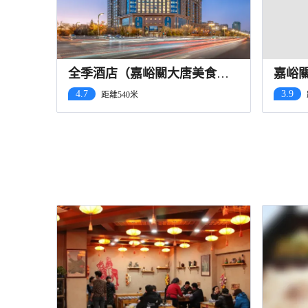
全季酒店（嘉峪關大唐美食街
嘉峪
店）
區英
4.7
3.9
距離540米