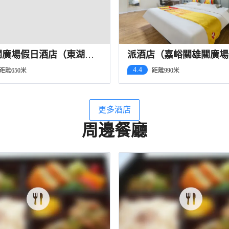
關廣場假日酒店（東湖景
派酒店（嘉峪關雄關廣場
雄廣場店）
4.4
距離650米
距離990米
更多酒店
周邊餐廳