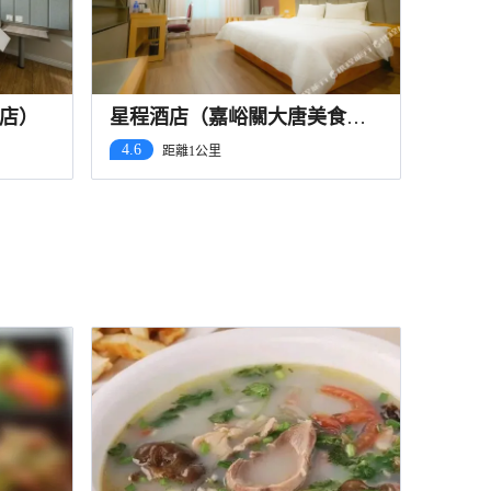
店）
星程酒店（嘉峪關大唐美食街
店）
4.6
距離1公里