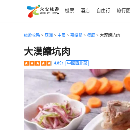
機票
酒店
自由行
旅行
旅遊攻略
>
亞洲
>
中國
>
嘉峪關
>
餐廳
> 大漠饢坑肉
大漠饢坑肉
4.8
分
中國西北菜