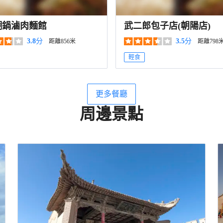
糊鍋滷肉麵館
武二郎包子店(朝陽店)
3.8
分
3.5
分
距離856米
距離798
輕食
更多餐廳
周邊景點