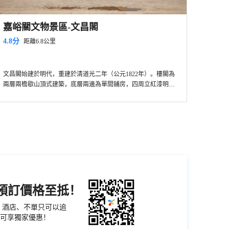
嘉峪關文物景區-文昌閣
4.8分
距離6.8公里
文昌閣始建於明代，重建於清道光二年（公元1822年）。樓閣為
兩層兩檐歇山頂式建築，底層兩邊為單間鋪房，四周立紅漆明柱
18根，形成迴廊。內為面寬三間、進深二間的官廳。四面裝有花
格門窗，上部繪製山水人物彩畫80餘幅。此閣在明清時為文人墨
客會友、吟詩作畫、讀書的場所。到了清代末年成為文官辦公的
地方。
機預訂價格至抵！
票、酒店、不單只可以追
可享獨家優惠！