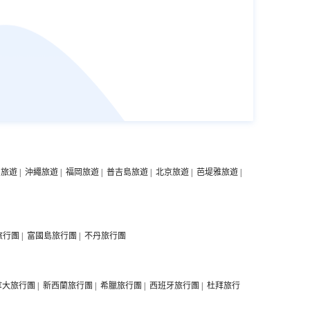
中旅遊
|
沖繩旅遊
|
福岡旅遊
|
普吉島旅遊
|
北京旅遊
|
芭堤雅旅遊
|
旅行團
|
富國島旅行團
|
不丹旅行團
拿大旅行團
|
新西蘭旅行團
|
希臘旅行團
|
西班牙旅行團
|
杜拜旅行