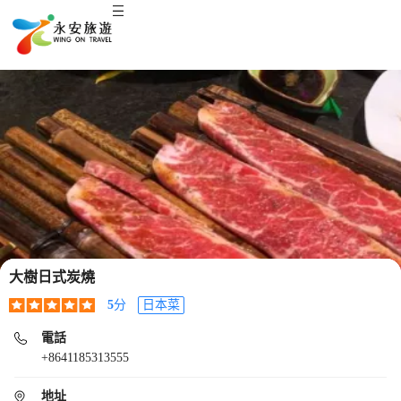
大樹日式炭燒
5
分
日本菜
電話
+8641185313555
地址