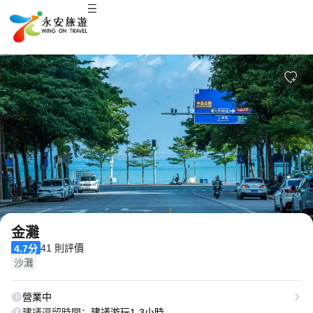
2
/
20
金灘
41 則評價
4.7分
沙灘
營業中
建議逗留時間：
建議游玩1-3小時