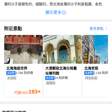
灘的沙子是銀色的、細膩的，而北海金灘的沙子則是粗獷、金色
的，在陽光下金光閃閃。
顯示更多
附近景點
更多景點
北海海底世界
大清郵政北海分局舊
北海老街
4.6
分
3,786 則評價
址陳列館
4.8
分
2,149 則評價
4.5
分
24 則評價
水族館
特色街區
展覽館
193+
門票
HKD