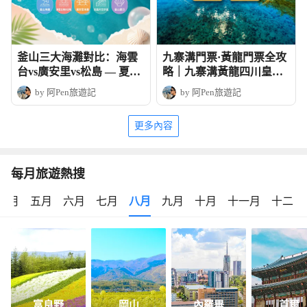
釜山三大海灘對比：海雲
九寨溝門票·黃龍門票全攻
台vs廣安里vs松島 — 夏日
略｜九寨溝黃龍四川皇牌
玩法全攻略
深度6天團
by 阿Pen旅遊記
by 阿Pen旅遊記
更多內容
每月旅遊熱搜
四月
五月
六月
七月
八月
九月
十月
十一月
十二月
富良野
岡山
內羅畢
首爾