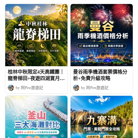
桂林中秋限定4天高鐵團｜
曼谷雨季機酒套票價格分
龍脊梯田+夜遊四湖賞月+
析+免費升級攻略
DIY月餅
by 阿Pen旅遊記
by 阿Pen旅遊記