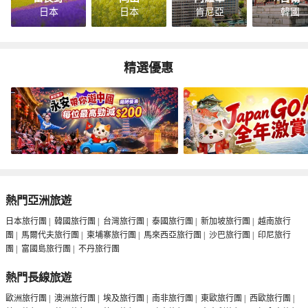
日本
日本
肯尼亞
韓國
精選優惠
熱門亞洲旅遊
日本旅行團
|
韓國旅行團
|
台灣旅行團
|
泰國旅行團
|
新加坡旅行團
|
越南旅行
團
|
馬爾代夫旅行團
|
柬埔寨旅行團
|
馬來西亞旅行團
|
沙巴旅行團
|
印尼旅行
團
|
富國島旅行團
|
不丹旅行團
熱門長線旅遊
歐洲旅行團
|
澳洲旅行團
|
埃及旅行團
|
南非旅行團
|
東歐旅行團
|
西歐旅行團
|