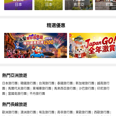
日本
日本
肯尼亞
韓國
精選優惠
熱門亞洲旅遊
日本旅行團
|
韓國旅行團
|
台灣旅行團
|
泰國旅行團
|
新加坡旅行團
|
越南旅行
團
|
馬爾代夫旅行團
|
柬埔寨旅行團
|
馬來西亞旅行團
|
沙巴旅行團
|
印尼旅行
團
|
富國島旅行團
|
不丹旅行團
熱門長線旅遊
歐洲旅行團
|
澳洲旅行團
|
埃及旅行團
|
南非旅行團
|
東歐旅行團
|
西歐旅行團
|