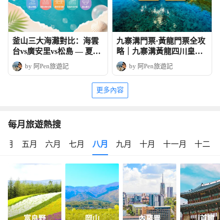
釜山三大海灘對比：海雲
九寨溝門票·黃龍門票全攻
台vs廣安里vs松島 — 夏日
略｜九寨溝黃龍四川皇牌
玩法全攻略
深度6天團
by 阿Pen旅遊記
by 阿Pen旅遊記
更多內容
每月旅遊熱搜
四月
五月
六月
七月
八月
九月
十月
十一月
十二月
富良野
岡山
內羅畢
首爾