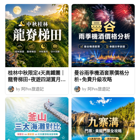
桂林中秋限定4天高鐵團｜
曼谷雨季機酒套票價格分
龍脊梯田+夜遊四湖賞月+
析+免費升級攻略
DIY月餅
by 阿Pen旅遊記
by 阿Pen旅遊記