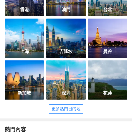
香港
澳門
台北
上海
吉隆坡
曼谷
新加坡
深圳
花蓮
更多熱門目的地
熱門內容