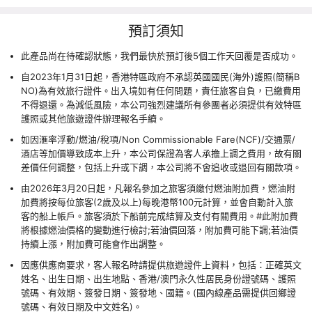
預訂須知
此產品尚在待確認狀態，我們最快於預訂後5個工作天回覆是否成功。
自2023年1月31日起，香港特區政府不承認英國國民(海外)護照(簡稱B
NO)為有效旅行證件。出入境如有任何問題，責任旅客自負，已繳費用
不得退還。為減低風險，本公司強烈建議所有參團者必須提供有效特區
護照或其他旅遊證件辦理報名手續。
如因滙率浮動/燃油/稅項/Non Commissionable Fare(NCF)/交通票/
酒店等加價導致成本上升，本公司保證為客人承擔上調之費用，故有關
差價任何調整，包括上升或下調，本公司將不會追收或退回有關款項。
由2026年3月20日起，凡報名參加之旅客須繳付燃油附加費，燃油附
加費將按每位旅客(2歲及以上)每晚港幣100元計算，並會自動計入旅
客的船上帳戶。旅客須於下船前完成結算及支付有關費用。#此附加費
將根據燃油價格的變動進行檢討;若油價回落，附加費可能下調;若油價
持續上漲，附加費可能會作出調整。
因應供應商要求，客人報名時請提供旅遊證件上資料，包括：正確英文
姓名、出生日期、出生地點、香港/澳門永久性居民身份證號碼、護照
號碼、有效期、簽發日期、簽發地、國籍。(國內線產品需提供回鄉證
號碼、有效日期及中文姓名)。