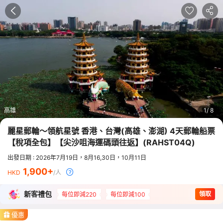
高雄
1
8
麗星郵輪～領航星號 香港、台灣(高雄、澎湖) 4天郵輪船票
【稅項全包】【尖沙咀海運碼頭往返】
(
RAHST04Q
)
出發日期 : 2026年7月19日，8月16,30日，10月11日
1,900
HKD
/人
新客禮包
領取
每位即減220
每位即減100
優惠