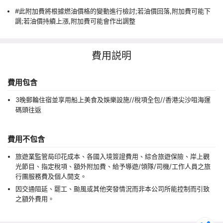
#此附加費將根據燃油價格的變動進行檢討;若油價回落,附加費可能下
調;若油價持續上漲,附加費可能會作出調整
費用説明
費用包含
3晚郵輪住宿並享用船上美食及娛樂設施//稅項全包//香港尖沙咀海運
碼頭往返
費用不包含
旅遊業監管局印花成本、各國入境簽證費用、綜合旅遊保險、岸上觀
光節目、指定稅項、額外附加費、給予導遊/領隊/司機/工作人員之旅
行團服務費及個人開支。
因交通阻延、罷工、颱風或其他突發情況而非本公司所能控制而引致
之額外費用。