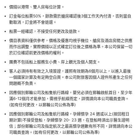
價錢以港幣、雙人房每位計算。
訂金每位船票50%，餘款需於艙房確認後3個工作天內付清，否則當自
動取消，訂金將不會退還。
船票一經確認，不接受任何更改及退款。
價目表資料僅供參考，價格及優惠均視乎機位、艙房及酒店房間之供應
而作出調整，實際價錢以正式確定訂位後之價格為準。本公司保留一切
於訂位確認前更改價格的權利。
團費不包括船上服務生小費、岸上觀光及個人開支。
客人必須持有有效之入境簽證，護照有效期為6個月以上，以進入最後
一個國家計算及有足夠空白頁。本公司對旅客因個人證件所產生之任何
問題概不負責。
因應個別郵輪公司及船隻航行路線，嬰兒必須在郵輪啟航首日，至少年
滿6-12個月才能參加，需視乎航線而定，詳情請向本公司職員查詢。
(如有任何更改，以郵輪公司公佈為準)
因應個別郵輪公司及船隻航行路線，孕婦懷孕 24 週或以上(按回程日
期計算)不接受登船，孕婦懷孕 20- 23 週，在登船時須出示醫生證明
信；部份郵輪公司及指定航次之最高懷孕週數有所不同，詳情請向本公
司職員查詢。(如有任何更改，以郵輪公司公佈為準)