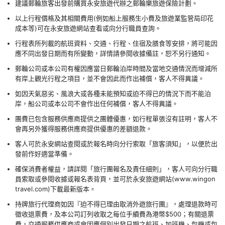
建議郵輪旅客出發前購買永安旅遊代辦之郵輪樂旅遊保險計劃。
以上行程價格及其相關費用(例如船上服務生小費及旅遊業監管局印花
成本等)可在永安旅遊網站查看或向分行職員查詢。
行程表所列載的航班資料、交通、行程、住宿及膳食等安排，將可能因
應不同出發日期而有所變動，詳情請參閱收據備註，恕不另行通知。
郵輪公司或本公司有權因應當日郵輪泊岸時間及當地交通情況而增減所
有岸上觀光行程之項目，並不會因此而作出補償，客人不得異議。
如因天氣惡劣、風浪大或各種未能預知或迫不得已的情況下而不能泊
岸，船公司或本公司不會作出任何補償，客人不得異議。
團費已包含服務供應商提供之團體優惠，如行程單張沒有註明，客人不
會再另外獲得服務供應商提供優惠的差額退款。
客人可於永安網站查閱或於報名時向分行索取「旅客須知」，以便於出
發前作好適當準備。
確保消費者權益，請詳閱「旅行團報名及責任細則」，客人可向分行職
員索取或參閱收據或報名表背頁，並可於永安旅遊網站(www.wingon
travel.com)下載最新版本。
持牌旅行代理商如因『迫不得已理由取消外遊旅行團』，處理退款時可
徵收退票費，及本公司訂列收取之每位手續費為港幣$500；有關退票
費，交通服務供應商或會因應個別出發日期之航班、加班機、包機或包