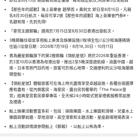
即日至8月15日 期間報名限定優惠 *報名指定航次,同房第3位免船費
【那些年的感動】海上音樂會 趙學而 x 黃劍文 即日至8月15日，凡報
名8月30日航次，每房可享2張【那些年的感動】海上音樂會門券#，
名額有限，先到先得!
「麥兜主題郵輪」適用於7月15日至8月30日香港出發航次。
3晚郵輪住宿並享用船上美食及娛樂設施//稅項全包//尖沙咀海運碼頭
往返//出發日期 : 2026年7月19日，8月16,30日，10月11日
貴為麗星郵輪旗下的第2艘郵輪《領航星號》將於2026年重返香港，
於2至10月以香港為母港出發，推出2至5晚深度遊航線，涵蓋中國、越
南、日本等熱門目的地。旅客可於核心地帶、交通便利的尖沙咀海運碼
頭登船。
【領航星號】體驗旅客可在海上時光盡情享受卓越設施。各種住宿選擇
應有盡有，從內側客房、海景房、露台房到奢華的「The Palace皇
宮」經典皇宮套房豪華專區，全天候24小時歐式管家禮賓服務等設施
及禮遇。
船上娛樂活動豐富多彩，包括：探險樂園、水上樂園和滑梯、兒童水上
樂園與攀岩牆、草地滾球、高空滑索和主題活動、星座劇場現場表演。
船上活動詳情請參閱船上《郵報》，以船上公佈為準。