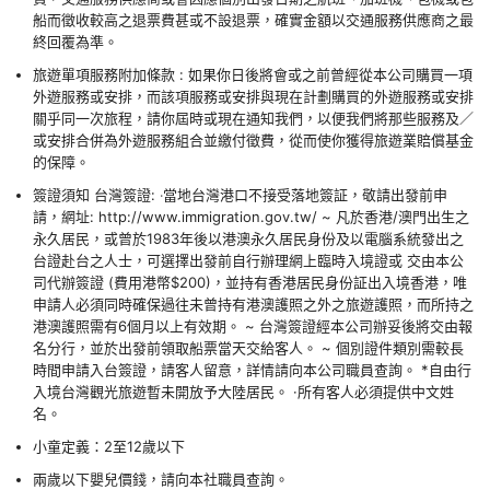
船而徵收較高之退票費甚或不設退票，確實金額以交通服務供應商之最
終回覆為準。
旅遊單項服務附加條款 : 如果你日後將會或之前曾經從本公司購買一項
外遊服務或安排，而該項服務或安排與現在計劃購買的外遊服務或安排
關乎同一次旅程，請你屆時或現在通知我們，以便我們將那些服務及／
或安排合併為外遊服務組合並繳付徵費，從而使你獲得旅遊業賠償基金
的保障。
簽證須知 台灣簽證: ‧當地台灣港口不接受落地簽証，敬請出發前申
請，網址: http://www.immigration.gov.tw/ ~ 凡於香港/澳門出生之
永久居民，或曾於1983年後以港澳永久居民身份及以電腦系統發出之
台證赴台之人士，可選擇出發前自行辦理網上臨時入境證或 交由本公
司代辦簽證 (費用港幣$200)，並持有香港居民身份証出入境香港，唯
申請人必須同時確保過往未曾持有港澳護照之外之旅遊護照，而所持之
港澳護照需有6個月以上有效期。 ~ 台灣簽證經本公司辦妥後將交由報
名分行，並於出發前領取船票當天交給客人。 ~ 個別證件類別需較長
時間申請入台簽證，請客人留意，詳情請向本公司職員查詢。 *自由行
入境台灣觀光旅遊暫未開放予大陸居民。 ·所有客人必須提供中文姓
名。
小童定義：2至12歲以下
兩歲以下嬰兒價錢，請向本社職員查詢。