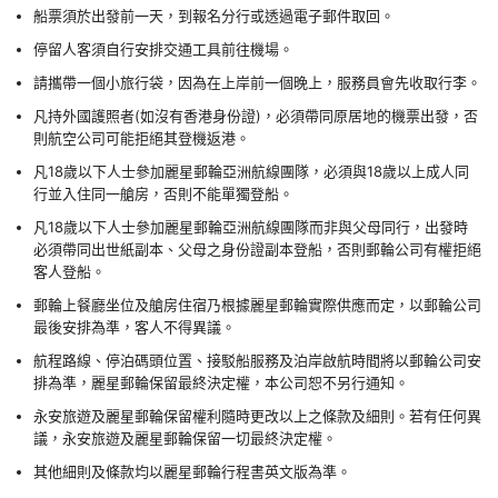
船票須於出發前一天，到報名分行或透過電子郵件取回。
停留人客須自行安排交通工具前往機場。
請攜帶一個小旅行袋，因為在上岸前一個晚上，服務員會先收取行李。
凡持外國護照者(如沒有香港身份證)，必須帶同原居地的機票出發，否
則航空公司可能拒絕其登機返港。
凡18歲以下人士參加麗星郵輪亞洲航線團隊，必須與18歲以上成人同
行並入住同一艙房，否則不能單獨登船。
凡18歲以下人士參加麗星郵輪亞洲航線團隊而非與父母同行，出發時
必須帶同出世紙副本、父母之身份證副本登船，否則郵輪公司有權拒絕
客人登船。
郵輪上餐廳坐位及艙房住宿乃根據麗星郵輪實際供應而定，以郵輪公司
最後安排為準，客人不得異議。
航程路線、停泊碼頭位置、接駁船服務及泊岸啟航時間將以郵輪公司安
排為準，麗星郵輪保留最終決定權，本公司恕不另行通知。
永安旅遊及麗星郵輪保留權利隨時更改以上之條款及細則。若有任何異
議，永安旅遊及麗星郵輪保留一切最終決定權。
其他細則及條款均以麗星郵輪行程書英文版為準。