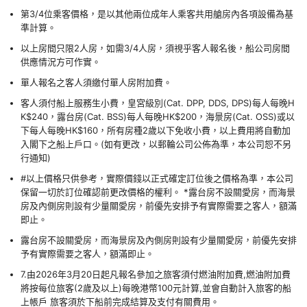
第3/4位乘客價格，是以其他兩位成年人乘客共用艙房內各項設備為基
準計算。
以上房間只限2人房，如需3/4人房，須視乎客人報名後，船公司房間
供應情況方可作實。
單人報名之客人須繳付單人房附加費。
客人須付船上服務生小費，皇宮級別(Cat. DPP, DDS, DPS)每人每晚H
K$240，露台房(Cat. BSS)每人每晚HK$200，海景房(Cat. OSS)或以
下每人每晚HK$160，所有房種2歲以下免收小費，以上費用將自動加
入閣下之船上戶口。(如有更改，以郵輪公司公佈為準，本公司恕不另
行通知)
#以上價格只供參考，實際價錢以正式確定訂位後之價格為準，本公司
保留一切於訂位確認前更改價格的權利。 *露台房不設關愛房，而海景
房及內側房則設有少量關愛房，前優先安排予有實際需要之客人，額滿
即止。
露台房不設關愛房，而海景房及內側房則設有少量關愛房，前優先安排
予有實際需要之客人，額滿即止。
7.由2026年3月20日起凡報名參加之旅客須付燃油附加費,燃油附加費
將按每位旅客(2歲及以上)每晚港幣100元計算,並會自動計入旅客的船
上帳戶 旅客須於下船前完成結算及支付有關費用。