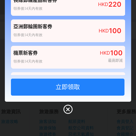
長線郵輪產品新客券
220
HKD
0
0
領券後14天內有效
產品不可訂
亞洲郵輪團新客券
責任細則
100
HKD
領券後14天內有效
確認
100
機票新客券
HKD
最高即減
領券後14天內有效
80
酒店新客券
HKD
最高即減
領券後14天內有效
100
自由行套票新客券
HKD
旅遊資訊
旅遊服務
更多服務
最高即減
領券後14天內有效
旅遊攻略
旅客須知
航班資料
會員登入
旅遊保險
航空公司資料
會員登記
20
船票新客券
HKD
旅遊禮券
惡劣天氣通知
會籍簡介