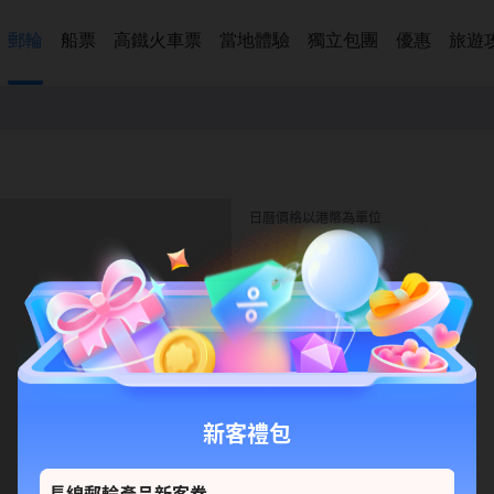
郵輪
船票
高鐵火車票
當地體驗
獨立包團
優惠
旅遊
日曆價格以港幣為單位
新客禮包