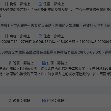
晚餐：郵輪上
住宿：郵輪上
模擬體驗南極之旅，了解南極的季節及氣候變化。中心內更提供有關南極
航
餐】─市內觀光─ 古堡式火車站、古樸的大學城樓、已被列入健力士紀錄大全，全
觀賞瀕臨絕種的黃眼企鵝)
晚餐：郵輪上
住宿：郵輪上
6年12月27日航次於06:45泊岸，18:00啟航。 1100泊岸* 2000啟航
全方位近距離欣賞峽灣壯麗景色達斯奇峽灣(08:00-09:00)、道時弗峽灣(11:
晚餐：郵輪上
住宿：郵輪上
是新西蘭最大的國家公園，從東北向西南綿延長230公里，全區佔地12
時，冰河溶化後使海平面上升，海水灌入之前被冰河挖蝕的山谷，因兩岸
晚餐：郵輪上
住宿：郵輪上