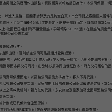
酒店房間之供應而作出調整，實際團費以報名當日為準。本公司保留一切
上，以進入最後一個國家計算及有足夠空白頁。本公司對旅客因個人證件
首日，至少年滿6-12個月才能參加，需視乎航線而定，詳情請向本公司
以上(按回程日期計算)不接受登船，孕婦懷孕 20-23 週，在登船時須
郵輪公司公佈為準)
會先收取行李。
地的機票出發，否則航空公司可能拒絕其登機返港。
紐團隊，必須與18歲以上成人同行並入住同一艙房，否則不能單獨登船。
澳紐團隊而非與父母同行，出發時必須帶同出世紙副本、附有父母簽名的授
公司實際供應而定，以郵輪公司最後安排為準，客人不得異議。
將以郵輪公司安排為準，皇家加勒比國際遊輪公司保留最終決定權，本公
以上之條款及細則。若有任何異議，永安旅遊及皇家加勒比國際遊輪公司
文版為準。
險計劃或已具備綜合旅遊保險。
遊業監管局印花成本等)可在永安旅遊網站查看或向分行職員查詢。