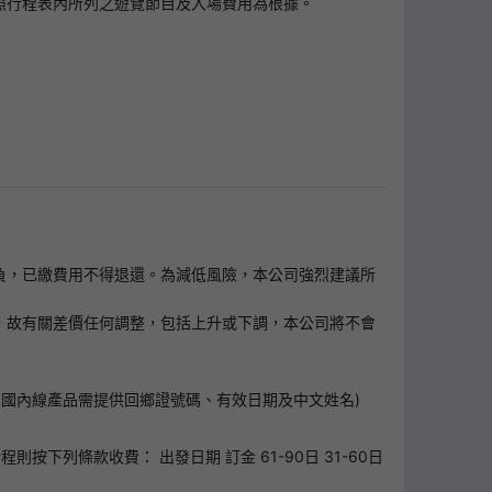
照行程表內所列之遊覽節目及入場費用為根據。
客自負，已繳費用不得退還。為減低風險，本公司強烈建議所
上調之費用，故有關差價任何調整，包括上升或下調，本公司將不會
國內線產品需提供回鄉證號碼、有效日期及中文姓名)
下列條款收費： 出發日期 訂金 61-90日 31-60日