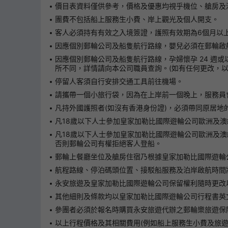
價目表資料僅供參考，價格及優惠均視乎機位、艙房及
團費不包括船上服務生小費、岸上觀光及個人開支。
客人必須持有有效之入境簽證，護照有效期為6個月以
因應個別郵輪公司及船隻航行路線，嬰兒必須在郵輪啟航
因應個別郵輪公司及船隻航行路線，孕婦懷孕 24 週或
所不同，詳情請向本公司職員查詢。(如有任何更改，以
停留人客須自行安排交通工具前往機場。
請攜帶一個小旅行袋，因為在上岸前一個晚上，服務員
凡持外國護照者(如沒有香港身份證)，必須帶同原居
凡18歲以下人士參加皇家加勒比國際遊輪公司歐洲及澳
凡18歲以下人士參加皇家加勒比國際遊輪公司歐洲及
否則郵輪公司有權拒絕客人登船。
郵輪上餐廳坐位及艙房住宿乃根據皇家加勒比國際遊輪
航程路線、停泊碼頭位置、接駁船服務及泊岸啟航時間
永安旅遊及皇家加勒比國際遊輪公司保留權利隨時更改
其他細則及條款均以皇家加勒比國際遊輪公司行程書英
參團者必須於報名時購買永安旅遊代辦之郵輪樂旅遊保
以上行程價格及其相關費用(例如船上服務生小費及旅