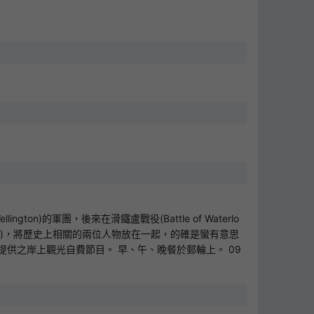
gton)的軍團，後來在滑鐵盧戰役(Battle of Waterlo
cton)，將歷史上相關的兩位人物放在一起，的確是蠻有意思
供之岸上觀光自費節目。 早、午、晚餐於郵輪上。 09