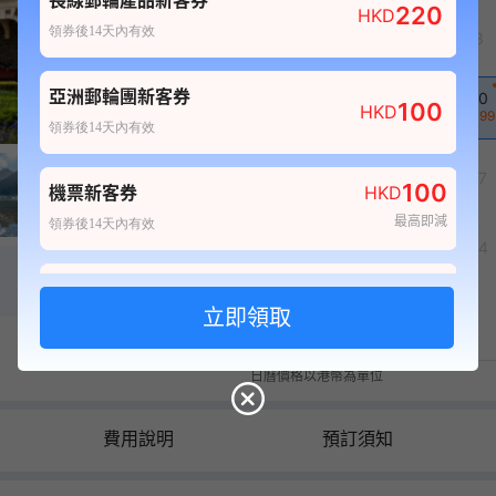
長線郵輪產品新客券
220
HKD
領券後14天內有效
1
2
3
惠
亞洲郵輪團新客券
10
100
8
9
HKD
28,199
1
11
領券後14天內有效
15
16
17
100
機票新客券
HKD
最高即減
領券後14天內有效
22
23
24
80
酒店新客券
HKD
29
30
最高即減
領券後14天內有效
日曆價格以港幣為單位
100
自由行套票新客券
HKD
最高即減
領券後14天內有效
費用說明
預訂須知
20
船票新客券
HKD