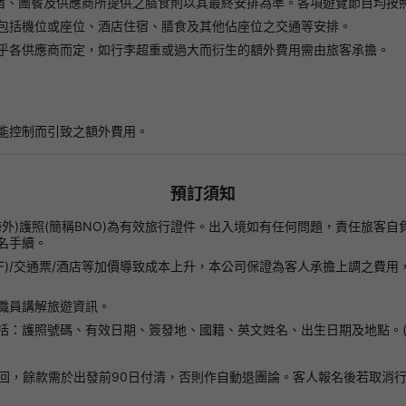
住宿、團餐及供應商所提供之膳食則以其最終安排為準。各項遊覽節目均按
包括機位或座位、酒店住宿、膳食及其他佔座位之交通等安排。
乎各供應商而定，如行李超重或過大而衍生的額外費用需由旅客承擔。
能控制而引致之額外費用。
預訂須知
(海外)護照(簡稱BNO)為有效旅行證件。出入境如有任何問題，責任旅
名手續。
e Fare(NCF)/交通票/酒店等加價導致成本上升，本公司保證為客人承擔
職員講解旅遊資訊。
括：護照號碼、有效日期、簽發地、國籍、英文姓名、出生日期及地點。(
回，餘款需於出發前90日付清，否則作自動退團論。客人報名後若取消行程則按