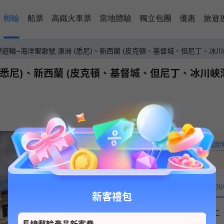
郵輪
船票
高鐵火車票
當地體驗
獨立包團
優惠
旅遊
遊輪~海洋聖歌號 澳洲 (悉尼)、新西蘭 (皮克頓、基督城、但尼丁、冰川
(悉尼)、新西蘭 (皮克頓、基督城、但尼丁、冰川峽灣
28,199
+
起價說
HKD
HKD
34,199
202
新客禮包
日
一
二