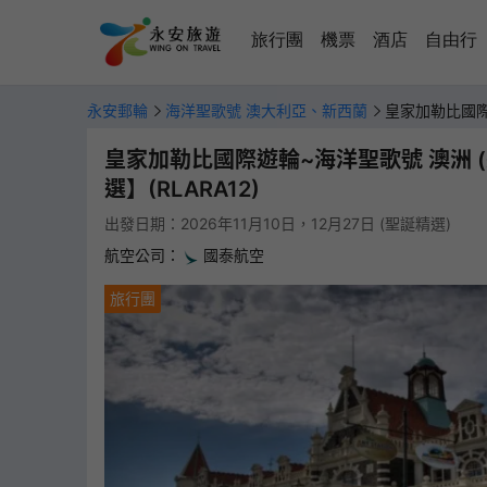
旅行團
機票
酒店
自由行
永安郵輪
海洋聖歌號 澳大利亞、新西蘭
皇家加勒比國際
皇家加勒比國際遊輪~海洋聖歌號 澳洲 
選】(RLARA12)
出發日期：2026年11月10日，12月27日 (聖誕精選)
航空公司：
國泰航空
旅行團