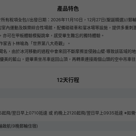
預訂滿300即減
領券後14天內有效
產品特色
稅項全包//出發日期：2026年11月10日，12月27日(聖誕精選)//郵
長線旅行團新客券
220
HKD
的室內運動及娛樂綜合性場館，配備碰碰車和溜冰場等設施，提供多重刺
領券後14天內有效
景，亦可在甲板體驗模擬跳傘，感受畢生難忘的獨特體驗。
作家吉卜林喻為「世界第八大奇觀」。
日本旅行團新客券
聞名，由於冰河移動的過程中會來回不斷摩擦並侵蝕山壁·導致該區域的地
160
HKD
領券後14天內有效
索優美的藍山，遊畢乘坐吊車返回山頂，再轉乘連接兩個山頭的空中吊車往
亞洲旅行團(日本除外)新客券
120
HKD
12
天行程
領券後14天內有效
中國長線旅行團新客券
120
HKD
領券後14天內有效
起飛/翌日早上0710抵達 或 約晚上2120起飛/翌日早上0935抵達 
啟航(9晚郵輪住宿)
廣東省旅行團新客券
30
HKD