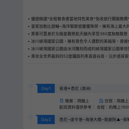
優遊緻選*全程餐食連當地特色美食*免收旅行團服務費*所有
皇家加勒比遊輪~海洋聖歌號屢獲殊榮，擁有海上最大
乘客可置身於北極星觀景航天艙內享受360度無敵靚
冰川峽灣國家公園，擁有景色令人讚歎的美福灣，曾被
冰川峽灣國家公園由冰河雕刻而成的峽灣國家公園舉世
乘坐全世界最斜的52度鐵路列車直達谷底，沿步道探
Day
1
香港✈悉尼 (澳洲)
晚餐：飛機上
住宿：飛機上
航班資料僅供參考： 去程：約晚上1905
Day
2
悉尼─達令港─海港大橋─歌劇院▲─郵輪