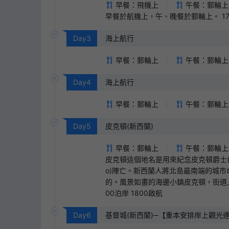
早餐：飛機上
午餐：郵輪上
早餐於航機上，午、晚餐於郵輪上。 17
Day
3
海上航行
早餐：郵輪上
午餐：郵輪上
Day
4
海上航行
早餐：郵輪上
午餐：郵輪上
Day
5
皮克頓(新西蘭)
早餐：郵輪上
午餐：郵輪上
皮克頓這個地名是用來紀念皮克頓爵士(Sir Th
o)陣亡。新西蘭人將北島最南端的城市命名
的。風景如畫的海邊小鎮皮克頓，街道
00泊岸 1800啟航
Day
6
基督城(新西蘭)─【重本安排岸上觀光連中