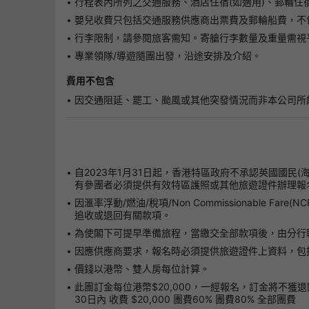
行程表內所列之交通服務、酒店住宿(如適用)、郵輪
嬰兒收費只包括交通服務供應商出票費及郵輪船費，不
行李限制，請參閱旅客需知。寄艙行李數量及重量需視
專業領隊/導遊隨團出發，沿途安排及介紹。
費用不包含
因交通阻延、罷工、颱風或其他突發情況而非本公司所
自2023年1月31日起，香港特區政府不承認英國國民
有參團者必須提供有效特區護照或其他旅遊證件辦理報
因滙率浮動/燃油/稅項/Non Commissionabl
追收或退回有關款項。
為使閣下可提早準備旅程，當繳交全部款項後，由分行
因應供應商要求，報名時必須提供旅遊證件上資料，包
價錢以港幣、雙人房每位計算。
此團訂金每位港幣$20,000，一經報名，訂金將不獲退
30日內 收費 $20,000 團費60% 團費80% 全部團費