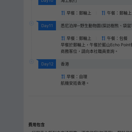
Day
10
海上航行
早餐：郵輪上
午餐：郵輪上
Day
11
悉尼泊岸─野生動物園(探訪樹熊、袋鼠
車返回山頂，再轉乘連接兩個山頭的空
早餐：郵輪上
午餐：包餐
早餐於郵輪上，午餐於藍山Echo Poi
商務客位，請向本社職員查詢。
Day
12
香港
早餐：自理
航機安抵香港。
費用包含