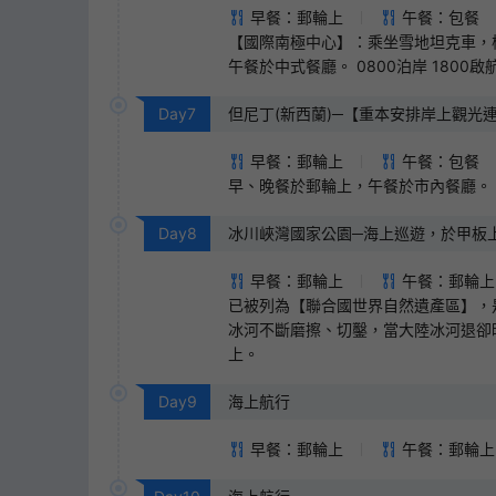
早餐：郵輪上
午餐：包餐
【國際南極中心】：乘坐雪地坦克車，
午餐於中式餐廳。 0800泊岸 1800啟
Day
7
但尼丁(新西蘭)─【重本安排岸上觀光連午
野生動物和企鵝之旅(體驗在原生棲息地
早餐：郵輪上
午餐：包餐
早、晚餐於郵輪上，午餐於市內餐廳。 *202
Day
8
冰川峽灣國家公園─海上巡遊，於甲板上360度
早餐：郵輪上
午餐：郵輪上
已被列為【聯合國世界自然遺產區】，
冰河不斷磨擦、切鑿，當大陸冰河退卻
上。
Day
9
海上航行
早餐：郵輪上
午餐：郵輪上