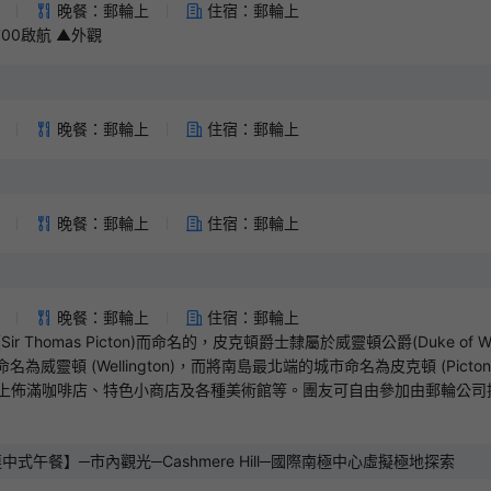
領券後14天內有效
晚餐：郵輪上
住宿：郵輪上
00啟航 ▲外觀
火車票新客券
2% OFF
領券後14天內有效
晚餐：郵輪上
住宿：郵輪上
晚餐：郵輪上
住宿：郵輪上
晚餐：郵輪上
住宿：郵輪上
omas Picton)而命名的，皮克頓爵士隸屬於威靈頓公爵(Duke of Wellin
為威靈頓 (Wellington)，而將南島最北端的城市命名為皮克頓 (Pi
上佈滿咖啡店、特色小商店及各種美術館等。團友可自由參加由郵輪公司提
式午餐】─市內觀光─Cashmere Hill─國際南極中心虛擬極地探索