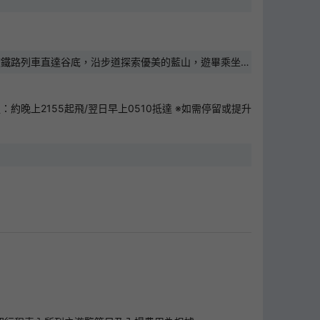
 度鐵路列車直達谷底，沿步道探索優美的藍山，遊畢乘坐吊
：約晚上2155起飛/翌日早上0510抵達 ※如需停留或提升