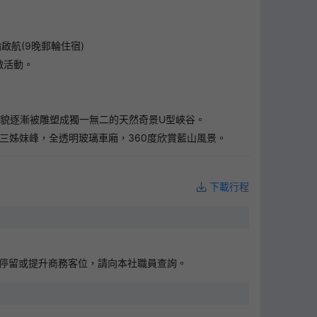
輪啟航(9晚郵輪住宿)
激活動。
貌逐漸被雕塑成獨一無二的天然奇景U型峽谷。
三姊妹峰，全透明玻璃車廂，360度欣賞藍山風景。
下載行程
※如需停留或提升商務客位，請向本社職員查詢。