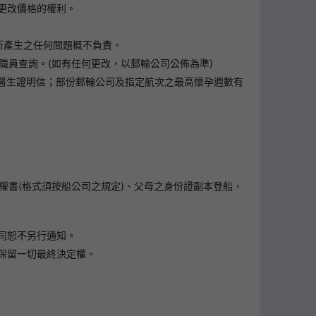
更改價格的權利。
所產生之任何問題概不負責。
職員查詢。(如有任何更改，以郵輪公司公佈為準)
出示醫生證明信；部份郵輪公司及指定航次之最高懷孕週數有
權書(格式須按船公司之規定)、父母之身份證副本登船，
司恕不另行通知。
保留一切最終決定權。