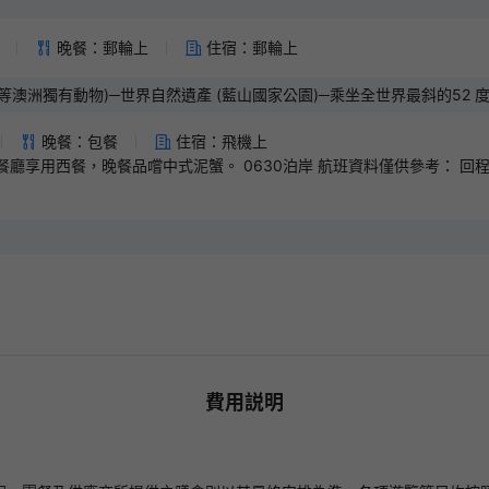
晚餐：郵輪上
住宿：郵輪上
等澳洲獨有動物)─世界自然遺產 (藍山國家公園)─乘坐全世界最斜的52
中吊車往三姊妹峰，全透明玻璃車廂，360度欣賞藍山風景✈香港
晚餐：包餐
住宿：飛機上
nt餐廳享用西餐，晚餐品嚐中式泥蟹。 0630泊岸 航班資料僅供參考： 回程
費用説明