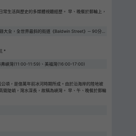
日常生活與歷史的多媒體視聽經歷。 早、晚餐於郵輪上，
世界最斜的街道《Baldwin Street》─ 90分鐘
 *
00-11:59)、美福灣(16:00-17:00)
0萬公頃，是億萬年前冰河時期所成。由於沿海岸的陸地被
高聳陡峭，灣水深長，故稱為峽灣。 早、午、晚餐於郵輪