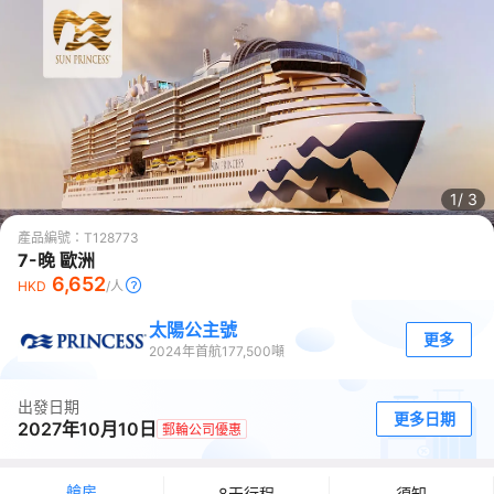
1/
3
產品編號：
T128773
7-晚 歐洲
6,652
HKD
/人
太陽公主號
更多
2024
年首航
177,500
噸
出發日期
更多日期
2027年10月10日
郵輪公司優惠
艙房
8天行程
須知