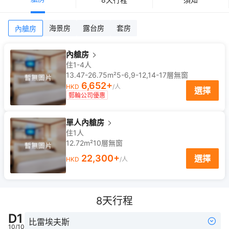
海景房
露台房
套房
內艙房
內艙房
住1-4人
13.47-26.75m²
5-6,9-12,14-17
層
無窗
6,652
+
HKD
/人
選擇
郵輪公司優惠
單人內艙房
住1人
12.72m²
10
層
無窗
22,300
+
選擇
HKD
/人
8
天行程
D
1
比雷埃夫斯
10/10