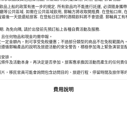
品上船的政策有進一步的規定. 所有飲品均不能進行託運, 必須隨身攜帶登船
或餐廳等公共區域. 如需在公共區域飲用, 郵輪方將收取開瓶費. 在登船口岸
程最後一天退還給旅客. 在登船日扣押的酒精飲料將不會退還. 郵輪員工有
. 為免向隅, 請於出發前先預訂船上各種自費活動及服務.
，且任何物品和現金均需申報。
在一定金額內，則可享受免稅優惠；不過部分類型的商品不在免稅範圍內
應遵循郵輪產品的說明及旅遊活動的安全警告，積極參加海上緊急演習並
和安排。
氣條件及活動本身，再決定是否參加。旅客應承擔因活動而產生的任何責
。
照片，移民官員可能會詢問包含訪問目的、旅遊行程、停留時間及旅伴等
費用說明