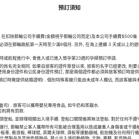
預訂須知
扣除郵輪公司手續費(金額視乎郵輪公司而定)及本公司手續費$500後
須在郵輪啟航第一天時至少滿6個月. 另外, 在海上連續 3 天或以上的
時或航程進行中, 會進入或已進入懷孕第23週的孕婦預訂申請.
姓名完全相同. 如果自旅客的證件簽發以來, 旅客的名字已經更改, 則要
使用身份證件和公民身份證件預訂, 那麼兩個證件都必須與旅客預訂時提供的
(預訂時需提供結婚證明) . 個別特殊客艙只能由未成年人獨佔, 而該客艙
盎司) . 旅客可以攜帶嬰兒專用食品, 如牛奶和蒸餾水.
否則將有罰款.
港口碼頭登船, 並辦理相關出入境手續. 登船口關閉後將無法登船. 對於任何不
運行, 郵輪禁止客人攜帶所有可能被合理濫用以造成嚴重人身傷害或干擾船
車, 衝浪板, 棒球棍, 高爾夫球桿, 滑板等運動器械, 航拍機及任何飛行儀器, Sams
化學製品及其他危險物品, 禁止出入境的動植物, 文物, 書籍, 影音物品.