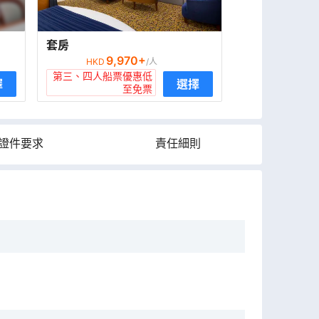
套房
9,970
+
HKD
/人
第三、四人船票優惠低
擇
選擇
至免票
證件要求
責任細則