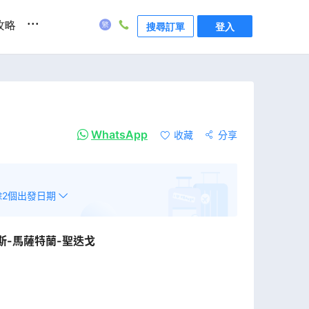
...
攻略
搜尋訂單
登入
WhatsApp
收藏
分享
餘
2
個出發日期
斯-馬薩特蘭-聖迭戈