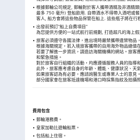
根據郵輪公司規定, 郵輪對於客人攜帶酒精及非酒精類飲
最多 750 毫升) 登船飲用. 自帶酒水不得帶入酒吧
客人, 船方會將這些物品保管在船上. 這些瓶子將在行
出發前預訂“船上自費項目”
為您提供方便的一站式航行前規劃, 打造超凡的海上假期
旅客必須遵守各國法律，進出境時嚴禁攜帶違禁物品
根據海關規定，若入境旅客攜帶的自用海外物品總值
若要了解進一步資訊，請造訪海關機構的網站。旅客
和緊急措施。
對於旅客自行組織的活動，均應遵循服務人員的指導
此外，旅客應考慮自身的年齡、體能、健康狀況、天
如果旅客認為有必要，應諮詢醫生或專業人士的意見
部分國家會在旅客抵達機場和港口時採集指紋及拍攝
費用包含
郵輪港務費。
皇家加勒比遊輪船票。
包括船上住宿。