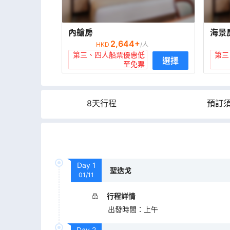
內艙房
海景
2,644
+
HKD
/人
第三、四人船票優惠低
第三
選擇
至免票
8天行程
預訂
Day
1
聖迭戈
01/11
行程詳情
出發時間
：
上午
Day
2