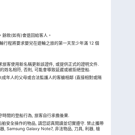
，餘款(如有)會退回給客人。
遊輪行程將要求嬰兒在遊輪之旅的第一天至少年滿 12 個
求旅客使用新名稱更新該證件, 或提供正式的證明文件.
姓名相符, 否則, 可能會導致延遲或被拒絕登船.
與未成年人的父母或合法監護人的客艙相鄰 (直接相對或隔
遵守時間的登船行為, 旅客自行承擔後果.
舶安全操作的物品, 請您認真閱讀並切實遵守. 禁止攜帶
ung Galaxy Note7, 非法物品, 刀具, 利器, 槍