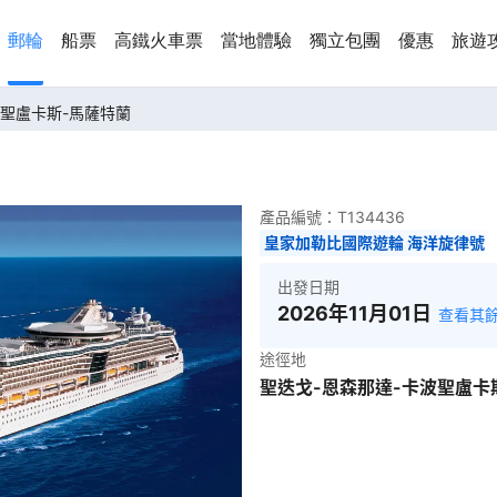
郵輪
船票
高鐵火車票
當地體驗
獨立包團
優惠
旅遊
波聖盧卡斯-馬薩特蘭
產品編號：
T134436
皇家加勒比國際遊輪 海洋旋律號
出發日期
2026年11月01日
查看其
途徑地
聖迭戈-恩森那達-卡波聖盧卡