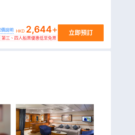
2,644
+
起價說明
HKD
立即預訂
第三、四人船票優惠低至免票