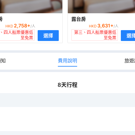
房
露台房
2,758
+
3,631
+
HKD
/人
HKD
/人
、四人船票優惠低
第三、四人船票優惠低
選擇
選
至免票
至免票
須知
費用說明
旅遊
8
天行程