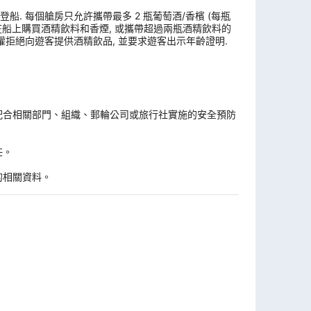
. 每個艙房只允許攜帶最多 2 瓶葡萄酒/香檳 (每瓶
, 在船上購買酒精飲料和香煙, 或攜帶超過兩瓶酒精飲料的
權拒絕向遊客提供酒精飲品, 並要求遊客出示年齡證明.
。
配合相關部門、組織、郵輪公司或旅行社實施的安全預防
任。
的相關資料。