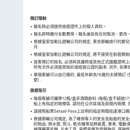
預訂限制
報名時必須提供旅遊證件上的個人資料。
報名即時繳付全數費用，報名後如有任何取消、更改，在
根據皇家加勒比遊輪公司的規定, 乘坐郵輪旅行的嬰兒必
月.
根據皇家加勒比遊輪公司的規定, 將不接受在航程開始
旅客預訂的姓名, 必須與其護照或其他正式國籍證明上的
所有文件必須是原始的或經過公證的副本. 另外, 如果
單個客艙可以由已婚的, 最低年齡為16歲的夫婦預訂 
壁) .
旅遊指引
每個客艙可攜帶12瓶/盒非酒精飲料 (每瓶/盒不超過17
船上有指定的吸煙區. 請勿在公共區域及房間內吸煙, 
請按照船票Setsail Pass上註明的指定時間抵達
根據郵輪公司規定, 為了確保客人的安全及船舶的安全
的物品: 熱水壺, 熨斗, 乾衣機等加熱裝置, 單車, 電動滑板
械彈藥等武器, 五金工具, 易燃易爆及發熱物品, 腐蝕性