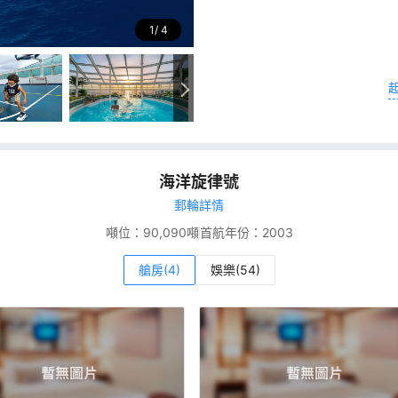
1
4
海洋旋律號
郵輪詳情
噸位：
90,090噸
首航年份：
2003
艙房(4)
娛樂(54)