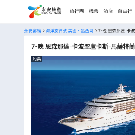
旅行團
機票
酒店
自由行
永安郵輪
海洋旋律號 美國、墨西哥
7-晚 恩森那達-卡
7-晚 恩森那達-卡波聖盧卡斯-馬薩特蘭
船票