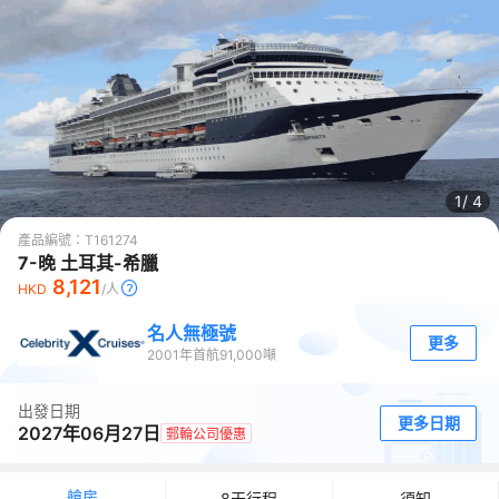
1/
4
產品編號：
T161274
7-晚 土耳其-希臘
8,121
HKD
/人
名人無極號
更多
2001
年首航
91,000
噸
出發日期
更多日期
2027年06月27日
郵輪公司優惠
艙房
8天行程
須知