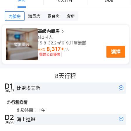
海景房
露台房
套房
內艙房
高級內艙房
住2-4人
15.8-32.2m²
6-9,11
層
無窗
8,317
+
HKD
/人
選擇
郵輪公司優惠
8
天行程
D
1
比雷埃夫斯
06/27
行程詳情
出發時間
：
上午
D
2
海上巡遊
06/28