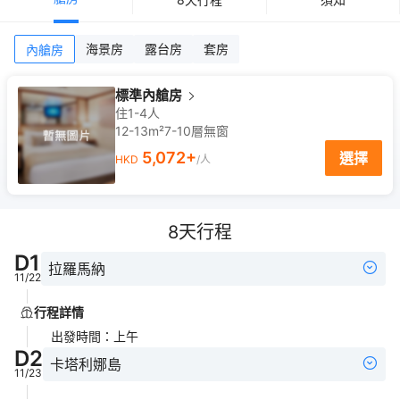
海景房
露台房
套房
內艙房
標準內艙房
住1-4人
12-13m²
7-10
層
無窗
5,072
+
選擇
HKD
/人
8
天行程
D
1
拉羅馬納
11/22
行程詳情
出發時間
：
上午
D
2
卡塔利娜島
11/23