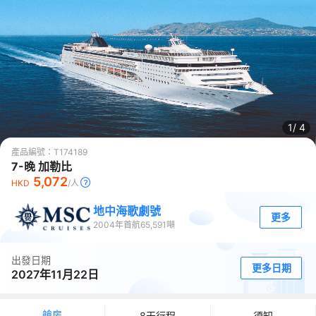
1/
4
產品編號：
T174189
7-晚 加勒比
5,072
HKD
/人
地中海歌劇號
更多
2004
年首航
65,591
噸
出發日期
更多日期
2027年11月22日
艙房
8天行程
須知