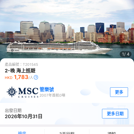
1/
4
產品編號：
T201545
2-晚 海上巡遊
1,783
HKD
/人
管樂號
更多
2007
年首航
0
噸
出發日期
更多日期
2026年10月31日
艙房
3天行程
須知