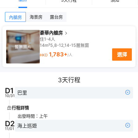
海景房
露台房
內艙房
豪華內艙房
住1-4人
14m²
5,8-12,14-15
層
無窗
1,783
+
選擇
HKD
/人
3
天行程
D
1
巴里
10/31
行程詳情
出發時間
：
上午
D
2
海上巡遊
11/01